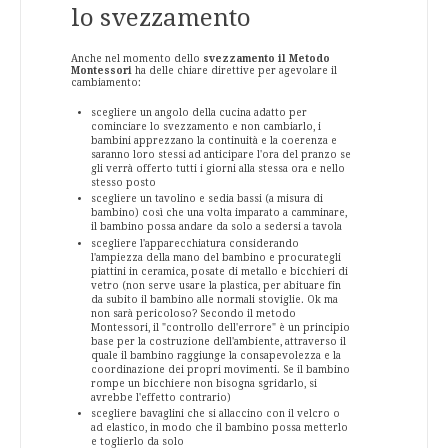
lo svezzamento
Anche nel momento dello
svezzamento il Metodo
Montessori
ha delle chiare direttive per agevolare il
cambiamento:
scegliere un angolo della cucina adatto per
cominciare lo svezzamento e non cambiarlo, i
bambini apprezzano la continuità e la coerenza e
saranno loro stessi ad anticipare l'ora del pranzo se
gli verrà offerto tutti i giorni alla stessa ora e nello
stesso posto
scegliere un tavolino e sedia bassi (a misura di
bambino) così che una volta imparato a camminare,
il bambino possa andare da solo a sedersi a tavola
scegliere l'apparecchiatura considerando
l'ampiezza della mano del bambino e procurategli
piattini in ceramica, posate di metallo e bicchieri di
vetro (non serve usare la plastica, per abituare fin
da subito il bambino alle normali stoviglie. Ok ma
non sarà pericoloso? Secondo il metodo
Montessori, il "controllo dell'errore" è un principio
base per la costruzione dell'ambiente, attraverso il
quale il bambino raggiunge la consapevolezza e la
coordinazione dei propri movimenti. Se il bambino
rompe un bicchiere non bisogna sgridarlo, si
avrebbe l'effetto contrario)
scegliere bavaglini che si allaccino con il velcro o
ad elastico, in modo che il bambino possa metterlo
e toglierlo da solo