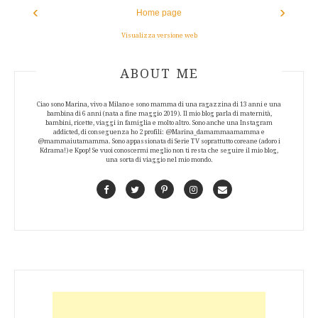
‹
›
Home page
Visualizza versione web
ABOUT AUTHOR
ABOUT ME
Ciao sono Marina, vivo a Milano e sono mamma di una ragazzina di 13 anni e una
bambina di 6 anni (nata a fine maggio 2019). Il mio blog parla di maternità,
bambini, ricette, viaggi in famiglia e molto altro. Sono anche una Instagram
addicted, di conseguenza ho 2 profili: @Marina_damammaamamma e
@mammaiutamamma. Sono appassionata di Serie TV soprattutto coreane (adoro i
Kdrama!) e Kpop! Se vuoi conoscermi meglio non ti resta che seguire il mio blog,
una sorta di viaggio nel mio mondo.
Facebook
Twitter
Pinterest
Instagram
Contact