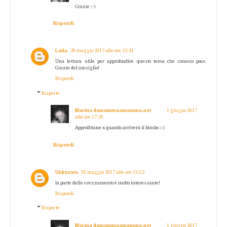
Grazie :-)
Rispondi
Laila
29 maggio 2017 alle ore 22:41
Una lettura utile per approfondire questo tema che conosco poco.
Grazie del consiglio!
Rispondi
Risposte
Marina damammaamamma.net
1 giugno 2017
alle ore 17:20
Approfittane x quando arriverà il bimbo :-)
Rispondi
Unknown
30 maggio 2017 alle ore 13:52
la parte dello svezzamento è molto interessante!
Rispondi
Risposte
Marina damammaamamma.net
1 giugno 2017