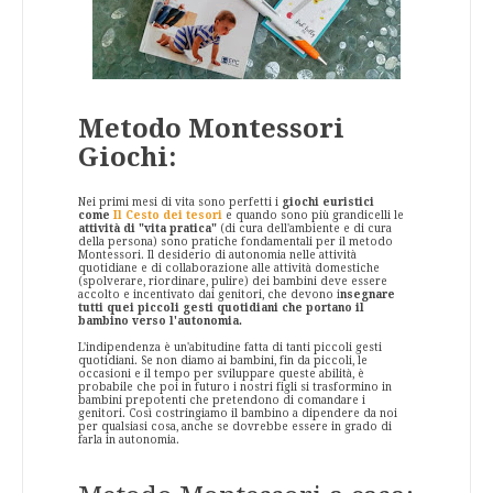
Metodo Montessori
Giochi:
Nei primi mesi di vita sono perfetti i
giochi euristici
come
Il Cesto dei tesori
e quando sono più grandicelli le
attività di "vita pratica"
(di cura dell'ambiente e di cura
della persona) sono pratiche fondamentali per il metodo
Montessori. Il desiderio di autonomia nelle attività
quotidiane e di collaborazione alle attività domestiche
(spolverare, riordinare, pulire) dei bambini deve essere
accolto e incentivato dai genitori, che devono i
nsegnare
tutti quei piccoli gesti quotidiani che portano il
bambino verso l'autonomia.
L'indipendenza è un'abitudine fatta di tanti piccoli gesti
quotidiani. Se non diamo ai bambini, fin da piccoli, le
occasioni e il tempo per sviluppare queste abilità, è
probabile che poi in futuro i nostri figli si trasformino in
bambini prepotenti che pretendono di comandare i
genitori. Così costringiamo il bambino a dipendere da noi
per qualsiasi cosa, anche se dovrebbe essere in grado di
farla in autonomia.