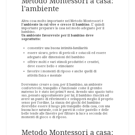
Metodo Montessori a casa:
l'ambiente
Altra cosa molto importante nel Metodo Montessori è
l'ambiente in cui vive e cresce il bambino
. E' quindi
importante preparare la casa nel modo adeguato per il
bambino.
Un ambiente favorevole per il bambino deve
soprattutto:
consentire una buona intimità-familiarità
essere sicuro, privo di pericoli e ostacoli ed essere
adeguato alle dimensioni del bambino
offrire molti e vari stimoli produttivi e creativi,
deve essere bello e stimolante
favorire i momenti di riposo e anche quelli di
attività fisica e mentale
Dovremmo creare a casa, per il bambino, un ambiente
confortevole, tranquillo e funzionale come il grembo
materno lo è stato nei primi 9 mesi. Avendo uno spazio tutto
suo, pensato appositamente per lui, il bambino riuscirà ad
avere un punto di riferimento e svilupperà meglio il proprio
senso per l'ordine. La stanza dei giochi del bambino
dovrebbe essere il luogo più tranquillo della casa, con una
buona luce naturale, con le pareti in color pastello e delle
belle tende alle finestre per filtrare la luce a seconda dei
momenti di gioco o di riposo.
Metodo Montessori a casa: