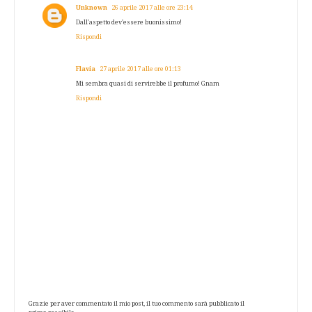
Unknown
26 aprile 2017 alle ore 23:14
Dall'aspetto dev'essere buonissimo!
Rispondi
Flavia
27 aprile 2017 alle ore 01:13
Mi sembra quasi di servirebbe il profumo! Gnam
Rispondi
Grazie per aver commentato il mio post, il tuo commento sarà pubblicato il