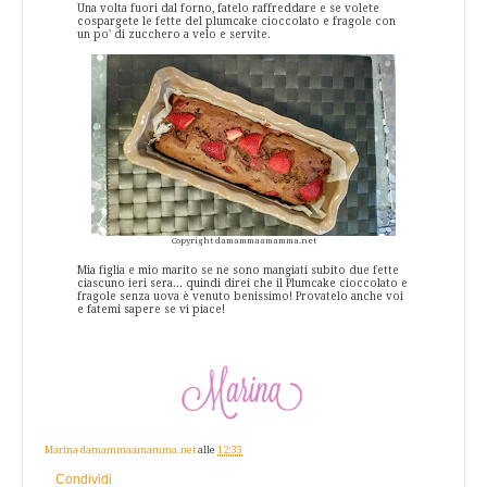
Una volta fuori dal forno, fatelo raffreddare e se volete
cospargete le fette del plumcake cioccolato e fragole con
un po' di zucchero a velo e servite.
Copyright damammaamamma.net
Mia figlia e mio marito se ne sono mangiati subito due fette
ciascuno ieri sera... quindi direi che il Plumcake cioccolato e
fragole senza uova è venuto benissimo! Provatelo anche voi
e fatemi sapere se vi piace!
Marina damammaamamma.net
alle
12:33
Condividi