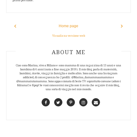
prima possibile.
‹
›
Home page
Visualizza versione web
ABOUT AUTHOR
ABOUT ME
Ciao sono Marina, vivo a Milano e sono mamma di una ragazzina di 13 anni e una
bambina di 6 anni (nata a fine maggio 2019). Il mio blog parla di maternità,
bambini, ricette, viaggi in famiglia e molto altro. Sono anche una Instagram
addicted, di conseguenza ho 2 profili: @Marina_damammaamamma e
@mammaiutamamma. Sono appassionata di Serie TV soprattutto coreane (adoro i
Kdrama!) e Kpop! Se vuoi conoscermi meglio non ti resta che seguire il mio blog,
una sorta di viaggio nel mio mondo.
Facebook
Twitter
Pinterest
Instagram
Contact