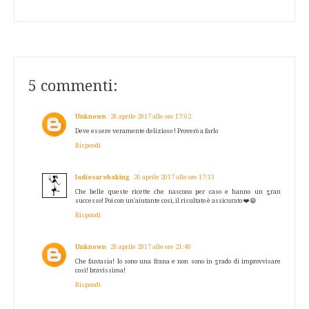
5 commenti:
Unknown
26 aprile 2017 alle ore 17:02
Deve essere veramente delizioso ! Proverò a farlo
Rispondi
ladiesarebaking
26 aprile 2017 alle ore 17:13
Che belle queste ricette che nascono per caso e hanno un gran
successo! Poi con un'aiutante così, il risultato è assicurato ❤️😁
Rispondi
Unknown
26 aprile 2017 alle ore 21:40
Che fantasia! Io sono una frana e non sono in grado di improvvisare
così! bravissima!
Rispondi