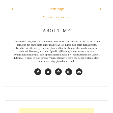
‹
›
Home page
Visualizza versione web
ABOUT AUTHOR
ABOUT ME
Ciao sono Marina, vivo a Milano e sono mamma di una ragazzina di 13 anni e una
bambina di 6 anni (nata a fine maggio 2019). Il mio blog parla di maternità,
bambini, ricette, viaggi in famiglia e molto altro. Sono anche una Instagram
addicted, di conseguenza ho 2 profili: @Marina_damammaamamma e
@mammaiutamamma. Sono appassionata di Serie TV soprattutto coreane (adoro i
Kdrama!) e Kpop! Se vuoi conoscermi meglio non ti resta che seguire il mio blog,
una sorta di viaggio nel mio mondo.
Facebook
Twitter
Pinterest
Instagram
Contact