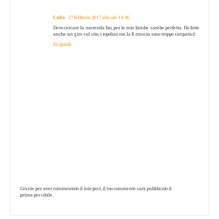
Laila
27 febbraio 2017 alle ore 14:46
Devo cercare la merenda bio, per le mie bimbe sarebe perfetta. Ho fatto
anche un giro sul sito, i topolini con la R moscia sono troppo simpatici!
Rispondi
Grazie per aver commentato il mio post, il tuo commento sarà pubblicato il
prima possibile.