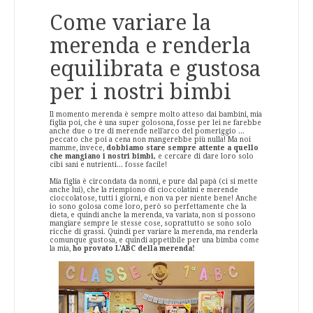
Come variare la
merenda e renderla
equilibrata e gustosa
per i nostri bimbi
Il momento merenda è sempre molto atteso dai bambini, mia
figlia poi, che è una super golosona, fosse per lei ne farebbe
anche due o tre di merende nell'arco del pomeriggio ...
peccato che poi a cena non mangerebbe più nulla! Ma noi
mamme, invece,
dobbiamo stare sempre attente a quello
che mangiano i nostri bimbi,
e cercare di dare loro solo
cibi sani e nutrienti... fosse facile!
Mia figlia è circondata da nonni, e pure dal papà (ci si mette
anche lui), che la riempiono di cioccolatini e merende
cioccolatose, tutti i giorni, e non va per niente bene! Anche
io sono golosa come loro, però so perfettamente che la
dieta, e quindi anche la merenda, va variata, non si possono
mangiare sempre le stesse cose, soprattutto se sono solo
ricche di grassi. Quindi per variare la merenda, ma renderla
comunque gustosa, e quindi appetibile per una bimba come
la mia,
ho provato L'ABC della merenda!