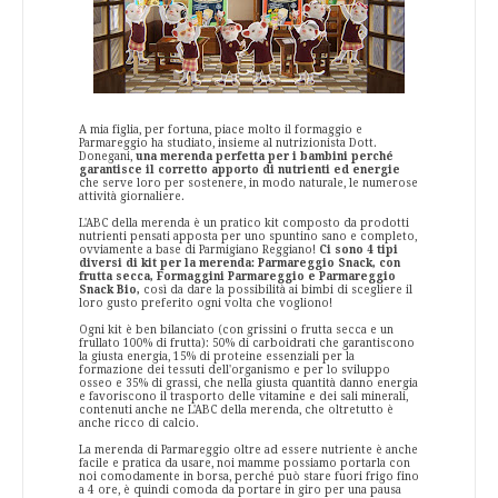
A mia figlia, per fortuna, piace molto il formaggio e
Parmareggio ha studiato, insieme al nutrizionista Dott.
Donegani,
una merenda perfetta per i bambini perché
garantisce il corretto apporto di nutrienti ed energie
che serve loro per sostenere, in modo naturale, le numerose
attività giornaliere.
L'ABC della merenda è un pratico kit composto da prodotti
nutrienti pensati apposta per uno spuntino sano e completo,
ovviamente a base di Parmigiano Reggiano!
Ci sono 4 tipi
diversi di kit per la merenda: Parmareggio Snack, con
frutta secca, Formaggini Parmareggio e Parmareggio
Snack Bio,
così da dare la possibilità ai bimbi di scegliere il
loro gusto preferito ogni volta che vogliono!
Ogni kit è ben bilanciato (con grissini o frutta secca e un
frullato 100% di frutta): 50% di carboidrati che garantiscono
la giusta energia, 15% di proteine essenziali per la
formazione dei tessuti dell'organismo e per lo sviluppo
osseo e 35% di grassi, che nella giusta quantità danno energia
e favoriscono il trasporto delle vitamine e dei sali minerali,
contenuti anche ne L'ABC della merenda, che oltretutto è
anche ricco di calcio.
La merenda di Parmareggio oltre ad essere nutriente è anche
facile e pratica da usare, noi mamme possiamo portarla con
noi comodamente in borsa, perché può stare fuori frigo fino
a 4 ore, è quindi comoda da portare in giro per una pausa