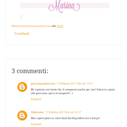
Marina damammaamamma.net
alle
13:09
Condividi
3 commenti:
girovagandoioete
27 febbraio 2017 alle ore 13:55
Mi ispirano così tanto che li comprerei anche per me! Scherzi a parte,
alla prossima spesa li comprerò! :-)
Rispondi
Unknown
27 febbraio 2017 alle ore 13:57
Non sapevo potesse stare fuori dal frigorifero così a lungo!
Rispondi