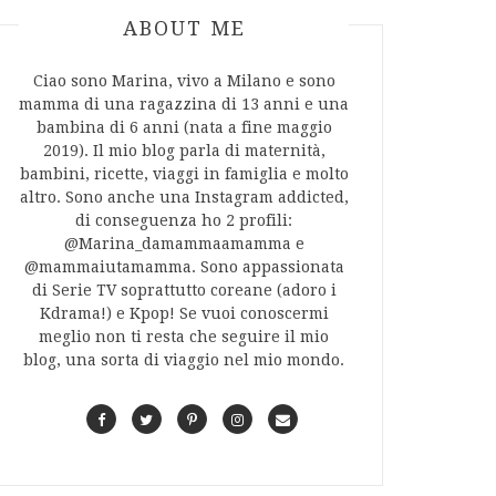
ABOUT AUTHOR
ABOUT ME
Ciao sono Marina, vivo a Milano e sono
mamma di una ragazzina di 13 anni e una
bambina di 6 anni (nata a fine maggio
2019). Il mio blog parla di maternità,
bambini, ricette, viaggi in famiglia e molto
altro. Sono anche una Instagram addicted,
di conseguenza ho 2 profili:
@Marina_damammaamamma e
@mammaiutamamma. Sono appassionata
di Serie TV soprattutto coreane (adoro i
Kdrama!) e Kpop! Se vuoi conoscermi
meglio non ti resta che seguire il mio
blog, una sorta di viaggio nel mio mondo.
F
T
P
I
C
a
w
i
n
o
c
i
n
s
n
e
t
t
t
t