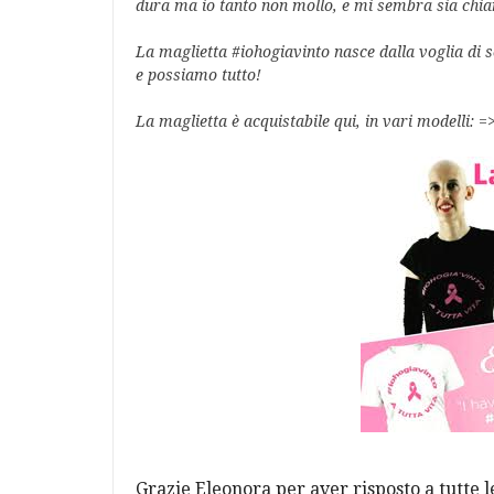
dura ma io tanto non mollo, e mi sembra sia chia
La maglietta #iohogiavinto nasce dalla voglia di s
e possiamo tutto!
L
a maglietta è acquistabile qui, in vari modelli: =
Grazie Eleonora per aver risposto a tutte