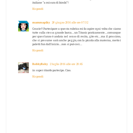
italiane "a misura di bimbi"!
Rispondi
mammapiky
28 giugno 2016 alle ore 07:32
Grazie!! Partecipare a questa rubrica mi fa capire ogni volta che siamo
tutte sulla stessa grande barca...un Titanic praticamente...comunque
per quest'anno è andata nel senso di recita, gite etc...ma il prossimo,
che si presume sarà anche peggio, con la piccola alla materna, metto i
paletti fun dall'inizio...non si può così...
Rispondi
RobbyRoby
2 luglio 2016 alle ore 20:45
in super ritardo partecipo. Ciao.
Rispondi