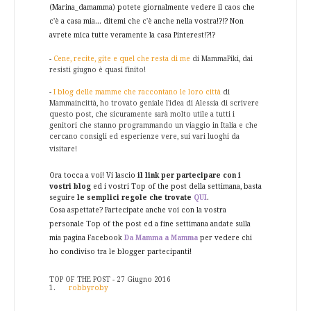
(Marina_damamma) potete giornalmente vedere il caos che
c'è a casa mia... ditemi che c'è anche nella vostra!?!? Non
avrete mica tutte veramente la casa Pinterest!?!?
-
Cene, recite, gite e quel che resta di me
di MammaPiki, dai
resisti giugno è quasi finito!
-
I blog delle mamme che raccontano le loro città
di
Mammaincittà, ho trovato geniale l'idea di Alessia di scrivere
questo post, che sicuramente sarà molto utile a tutti i
genitori che stanno programmando un viaggio in Italia e che
cercano consigli ed esperienze vere, sui vari luoghi da
visitare!
Ora tocca a voi! Vi lascio
il link per partecipare con i
vostri blog
ed i vostri Top of the post della settimana, basta
seguire
le semplici regole che trovate
QUI
.
Cosa aspettate? Partecipate anche voi con la vostra
personale Top of the post ed a fine settimana andate sulla
mia pagina Facebook
Da Mamma a Mamma
per vedere chi
ho condiviso tra le blogger partecipanti!
TOP OF THE POST - 27 Giugno 2016
1.
robbyroby