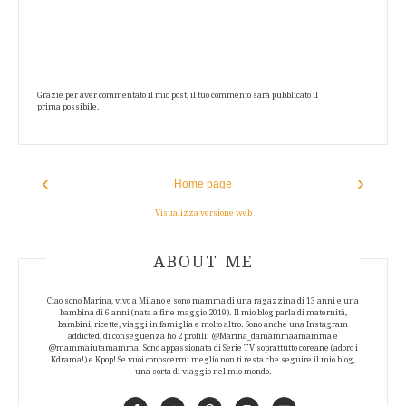
Grazie per aver commentato il mio post, il tuo commento sarà pubblicato il
prima possibile.
‹
›
Home page
Visualizza versione web
ABOUT AUTHOR
ABOUT ME
Ciao sono Marina, vivo a Milano e sono mamma di una ragazzina di 13 anni e una
bambina di 6 anni (nata a fine maggio 2019). Il mio blog parla di maternità,
bambini, ricette, viaggi in famiglia e molto altro. Sono anche una Instagram
addicted, di conseguenza ho 2 profili: @Marina_damammaamamma e
@mammaiutamamma. Sono appassionata di Serie TV soprattutto coreane (adoro i
Kdrama!) e Kpop! Se vuoi conoscermi meglio non ti resta che seguire il mio blog,
una sorta di viaggio nel mio mondo.