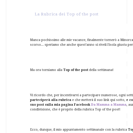
La Rubrica dei Top of the post
Manca pochissimo alle mie vacanze, finalmente tornerò a Minorca
scorso... speriamo che anche quest'anno si riveli l'isola giusta pe
Ma ora torniamo alla
Top of the post
della settimana!
Vi ricordo che, p
er incentivarvi a partecipare numerose, ogni set
parteciperà alla rubrica
e che metterà il suo link qui sotto,
e c
suo post sulla mia pagina Facebook
Da Mamma a Mamma
, au
condivisione, che è proprio della rubrica Top of the post!
Ecco, dunque, il mio appuntamento settimanale con la rubrica
Top