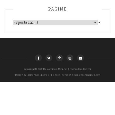
PAGINE
▼
Copyright ©
2026
Da Mamma a Mamma
| Powered by
Blogger
Design by
Promenade Themes
| Blogger Theme by
NewBloggerThemes.com