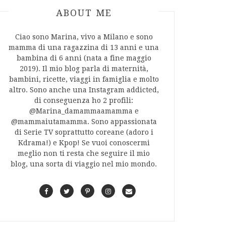
ABOUT AUTHOR
ABOUT ME
Ciao sono Marina, vivo a Milano e sono
mamma di una ragazzina di 13 anni e una
bambina di 6 anni (nata a fine maggio
2019). Il mio blog parla di maternità,
bambini, ricette, viaggi in famiglia e molto
altro. Sono anche una Instagram addicted,
di conseguenza ho 2 profili:
@Marina_damammaamamma e
@mammaiutamamma. Sono appassionata
di Serie TV soprattutto coreane (adoro i
Kdrama!) e Kpop! Se vuoi conoscermi
meglio non ti resta che seguire il mio
blog, una sorta di viaggio nel mio mondo.
F
T
P
I
C
a
w
i
n
o
c
i
n
s
n
e
t
t
t
t