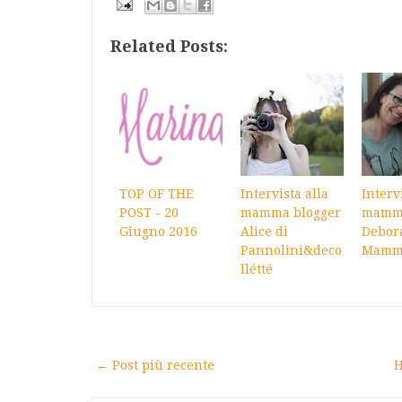
Related Posts:
TOP OF THE
Intervista alla
Interv
POST - 20
mamma blogger
mamma
Giugno 2016
Alice di
Debor
Pannolini&deco
Mamma
llétté
← Post più recente
H