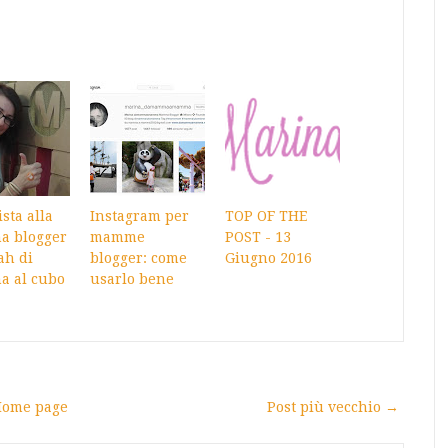
ista alla
Instagram per
TOP OF THE
 blogger
mamme
POST - 13
ah di
blogger: come
Giugno 2016
 al cubo
usarlo bene
ome page
Post più vecchio →