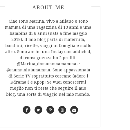
ABOUT AUTHOR
ABOUT ME
Ciao sono Marina, vivo a Milano e sono
mamma di una ragazzina di 13 anni e una
bambina di 6 anni (nata a fine maggio
2019). Il mio blog parla di maternità,
bambini, ricette, viaggi in famiglia e molto
altro. Sono anche una Instagram addicted,
di conseguenza ho 2 profili:
@Marina_damammaamamma e
@mammaiutamamma. Sono appassionata
di Serie TV soprattutto coreane (adoro i
Kdrama!) e Kpop! Se vuoi conoscermi
meglio non ti resta che seguire il mio
blog, una sorta di viaggio nel mio mondo.
F
T
P
I
C
a
w
i
n
o
c
i
n
s
n
e
t
t
t
t