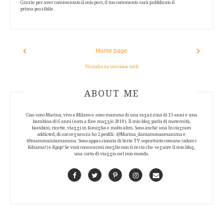
Grazie per aver commentato il mio post, il tuo commento sarà pubblicato il
prima possibile.
‹
›
Home page
Visualizza versione web
ABOUT AUTHOR
ABOUT ME
Ciao sono Marina, vivo a Milano e sono mamma di una ragazzina di 13 anni e una
bambina di 6 anni (nata a fine maggio 2019). Il mio blog parla di maternità,
bambini, ricette, viaggi in famiglia e molto altro. Sono anche una Instagram
addicted, di conseguenza ho 2 profili: @Marina_damammaamamma e
@mammaiutamamma. Sono appassionata di Serie TV soprattutto coreane (adoro i
Kdrama!) e Kpop! Se vuoi conoscermi meglio non ti resta che seguire il mio blog,
una sorta di viaggio nel mio mondo.
Facebook
Twitter
Pinterest
Instagram
Contact