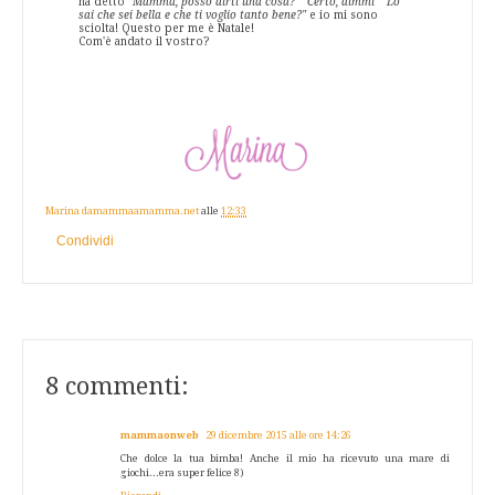
ha detto
"Mamma, posso dirti una cosa?" "Certo, dimmi" "Lo
sai che sei bella e che ti voglio tanto bene?"
e io mi sono
sciolta! Questo per me è Natale!
Com'è andato il vostro?
Marina damammaamamma.net
alle
12:33
Condividi
8 commenti:
mammaonweb
29 dicembre 2015 alle ore 14:26
Che dolce la tua bimba! Anche il mio ha ricevuto una mare di
giochi...era super felice 8)