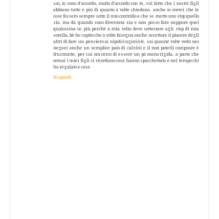
sai, io sono d'accordo, molto d'accordo con te, sul fatto che i nostri figli
abbiano tutto e più di quanto a volte chiedano. anche io vorrei che le
cose fossero sempre sotto il mio controllo e che se metto uno stop quello
sia. ma da quando sono diventata zia e non posso fare neppure quel
qualcosina in più perchè a mia volta devo sottostare agli stop di mia
sorella, bè ho capito che a volte bisogna anche accettare il piacere degli
altri di fare un pensiero ai nipoti/cugini/etc. sai quante volte vedo nei
negozi anche un semplice paio di calzini e il non poterli comprare è
frustrante. per cui ora cerco di essere un pò meno rigida. a parte che
ormai i miei figli si ricordano cosa hanno spacchettato e nel tempo chi
ha regalato e cosa
Rispondi