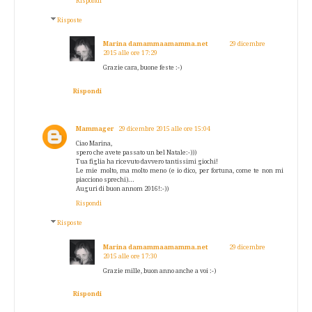
Rispondi
Risposte
Marina damammaamamma.net
29 dicembre
2015 alle ore 17:29
Grazie cara, buone feste :-)
Rispondi
Mammager
29 dicembre 2015 alle ore 15:04
Ciao Marina,
spero che avete passato un bel Natale:-)))
Tua figlia ha ricevuto davvero tantissimi giochi!
Le mie molto, ma molto meno (e io dico, per fortuna, come te non mi
piacciono sprechi)...
Auguri di buon annom 2016!:-))
Rispondi
Risposte
Marina damammaamamma.net
29 dicembre
2015 alle ore 17:30
Grazie mille, buon anno anche a voi :-)
Rispondi