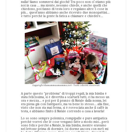
nulla! Siamo sommersi dai giochi! Tra poco non ci stiamo più
noi in casa ... ma niente, nessuno chiede, e anche quelli che
chiedono, poi fanno di testa loro e regalano altre 5 cose in
più... quest'anno abbiamo anche ricevuto due monopattini...
e tutto perchè la gente fa fatica a chiamare e chiedere...
Copyright damammaamamma.net - Tutti i diritti riservati
A parte questo "problema" di troppi regali, la mia bimba è
stata felicissima, si è divertita a scartarli tutti, ci ha messo un
ora e mezza... e poi per il pranzo di Natale dalla nonna, lei
era piena già con l'antipasto, ma va bene lo stesso... alla fine,
visto che non sta mai ferma, si è rovesciata anche il caffè in
testa, e abbiamo finito il Natale correndo a casa a lavarla!
Lo so sono sempre polemica, rompipalle e pure antipatica
perchè vorrei che le cose vengano fatte a modo mio...però
sono felice perchè a Natale, la mia bimba, mentre eravamo
nel lettone prima di dormire, (si dorme ancora con me!) mi