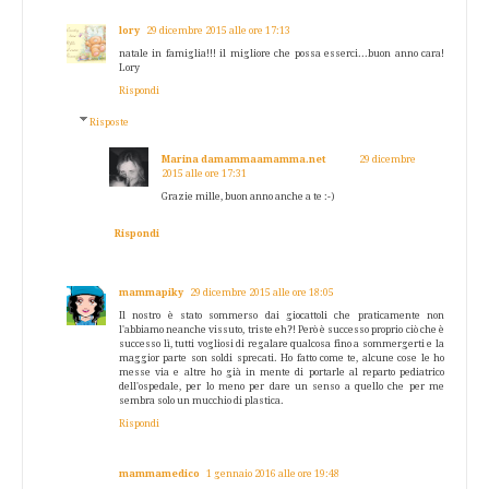
lory
29 dicembre 2015 alle ore 17:13
natale in famiglia!!! il migliore che possa esserci...buon anno cara!
Lory
Rispondi
Risposte
Marina damammaamamma.net
29 dicembre
2015 alle ore 17:31
Grazie mille, buon anno anche a te :-)
Rispondi
mammapiky
29 dicembre 2015 alle ore 18:05
Il nostro è stato sommerso dai giocattoli che praticamente non
l'abbiamo neanche vissuto, triste eh?! Però è successo proprio ciò che è
successo lì, tutti vogliosi di regalare qualcosa fino a sommergerti e la
maggior parte son soldi sprecati. Ho fatto come te, alcune cose le ho
messe via e altre ho già in mente di portarle al reparto pediatrico
dell'ospedale, per lo meno per dare un senso a quello che per me
sembra solo un mucchio di plastica.
Rispondi
mammamedico
1 gennaio 2016 alle ore 19:48