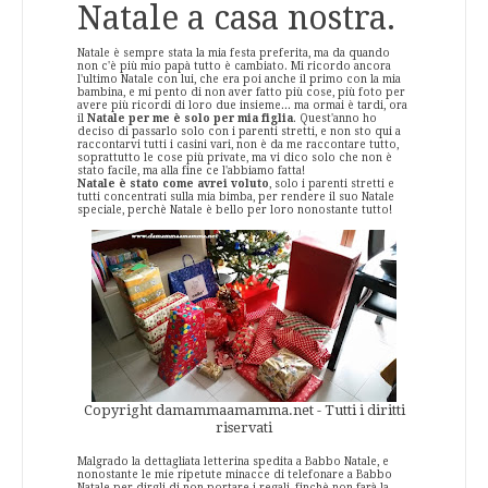
Natale a casa nostra.
Natale è sempre stata la mia festa preferita, ma da quando
non c'è più mio papà tutto è cambiato. Mi ricordo ancora
l'ultimo Natale con lui, che era poi anche il primo con la mia
bambina, e mi pento di non aver fatto più cose, più foto per
avere più ricordi di loro due insieme... ma ormai è tardi, ora
il
Natale per me è solo per mia figlia
. Quest'anno ho
deciso di passarlo solo con i parenti stretti, e non sto qui a
raccontarvi tutti i casini vari, non è da me raccontare tutto,
soprattutto le cose più private, ma vi dico solo che non è
stato facile, ma alla fine ce l'abbiamo fatta!
Natale è stato come avrei voluto
, solo i parenti stretti e
tutti concentrati sulla mia bimba, per rendere il suo Natale
speciale, perchè Natale è bello per loro nonostante tutto!
Copyright damammaamamma.net - Tutti i diritti
riservati
Malgrado la dettagliata letterina spedita a Babbo Natale, e
nonostante le mie ripetute minacce di telefonare a Babbo
Natale per dirgli di non portare i regali, finchè non farà la