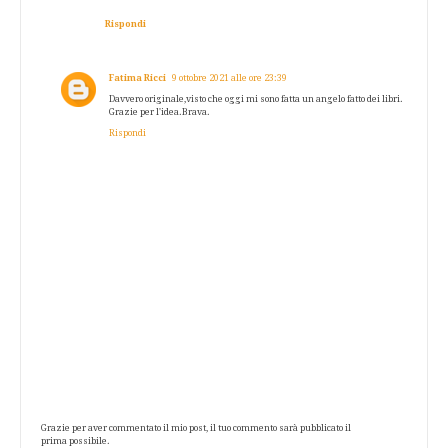
Rispondi
Fatima Ricci
9 ottobre 2021 alle ore 23:39
Davvero originale,visto che oggi mi sono fatta un angelo fatto dei libri.
Grazie per l'idea.Brava.
Rispondi
Grazie per aver commentato il mio post, il tuo commento sarà pubblicato il
prima possibile.