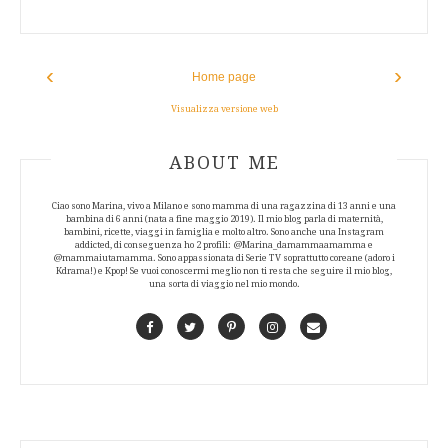
‹
›
Home page
Visualizza versione web
ABOUT AUTHOR
ABOUT ME
Ciao sono Marina, vivo a Milano e sono mamma di una ragazzina di 13 anni e una
bambina di 6 anni (nata a fine maggio 2019). Il mio blog parla di maternità,
bambini, ricette, viaggi in famiglia e molto altro. Sono anche una Instagram
addicted, di conseguenza ho 2 profili: @Marina_damammaamamma e
@mammaiutamamma. Sono appassionata di Serie TV soprattutto coreane (adoro i
Kdrama!) e Kpop! Se vuoi conoscermi meglio non ti resta che seguire il mio blog,
una sorta di viaggio nel mio mondo.
Facebook
Twitter
Pinterest
Instagram
Contact