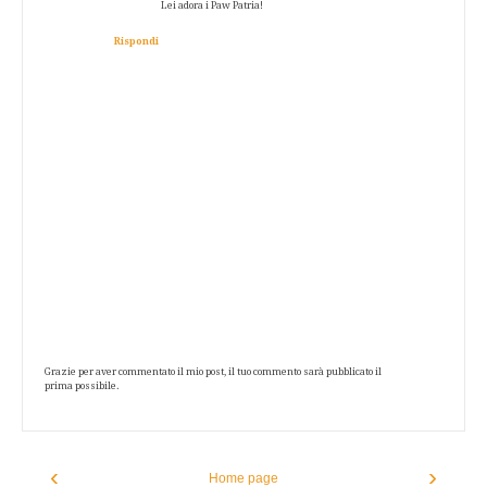
Lei adora i Paw Patria!
Rispondi
Grazie per aver commentato il mio post, il tuo commento sarà pubblicato il
prima possibile.
‹
›
Home page