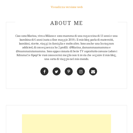
Visualizza versione web
ABOUT AUTHOR
ABOUT ME
Ciao sono Marina, vivo a Milano e sono mamma di una ragazzina di 13 anni e una
bambina di 6 anni (nata a fine maggio 2019). Il mio blog parla di maternità,
bambini, ricette, viaggi in famiglia e molto altro. Sono anche una Instagram
addicted, di conseguenza ho 2 profili: @Marina_damammaamamma e
@mammaiutamamma. Sono appassionata di Serie TV soprattutto coreane (adoro i
Kdrama!) e Kpop! Se vuoi conoscermi meglio non ti resta che seguire il mio blog,
una sorta di viaggio nel mio mondo.
Facebook
Twitter
Pinterest
Instagram
Contact