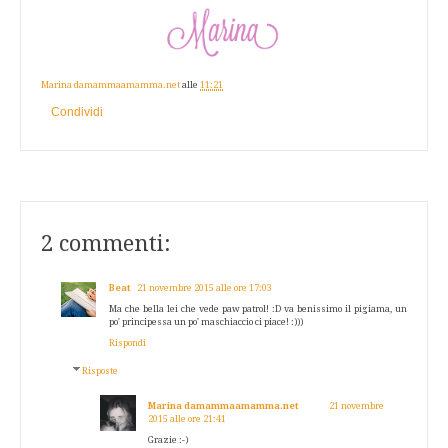
Marina damammaamamma.net
alle
11:21
Condividi
2 commenti:
Beat
21 novembre 2015 alle ore 17:03
Ma che bella lei che vede paw patrol! :D va benissimo il pigiama, un
po' principessa un po' maschiaccio ci piace! :)))
Rispondi
Risposte
Marina damammaamamma.net
21 novembre
2015 alle ore 21:41
Grazie :-)