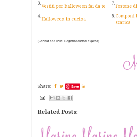
3.
7.
Vestiti per halloween fai da te
Festone d
4.
8.
Componi l
Halloween in cucina
scarica
(Cannot add links: Registration/trial expired)
Share:
Save
Related Posts: