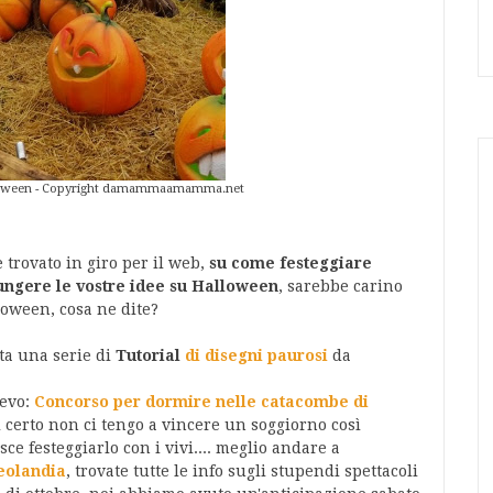
lloween - Copyright damammaamamma.net
 trovato in giro per il web,
su come festeggiare
ungere le vostre idee su Halloween
, sarebbe carino
loween, cosa ne dite?
tta una serie di
Tutorial
di disegni paurosi
da
devo:
Concorso per dormire nelle catacombe di
di certo non ci tengo a vincere un soggiorno così
ce festeggiarlo con i vivi.... meglio andare a
eolandia
, trovate tutte le info sugli stupendi spettacoli