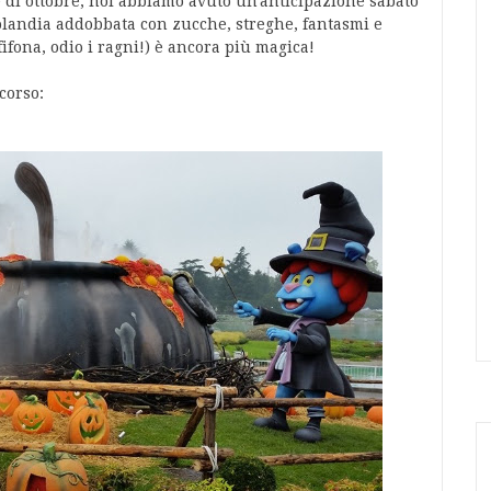
e di ottobre, noi abbiamo avuto un'anticipazione sabato
Leolandia addobbata con zucche, streghe, fantasmi e
fifona, odio i ragni!) è ancora più magica!
corso: