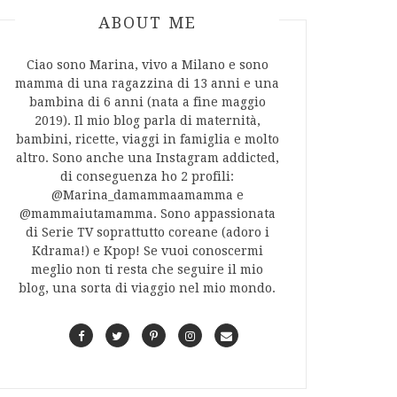
ABOUT AUTHOR
ABOUT ME
Ciao sono Marina, vivo a Milano e sono
mamma di una ragazzina di 13 anni e una
bambina di 6 anni (nata a fine maggio
2019). Il mio blog parla di maternità,
bambini, ricette, viaggi in famiglia e molto
altro. Sono anche una Instagram addicted,
di conseguenza ho 2 profili:
@Marina_damammaamamma e
@mammaiutamamma. Sono appassionata
di Serie TV soprattutto coreane (adoro i
Kdrama!) e Kpop! Se vuoi conoscermi
meglio non ti resta che seguire il mio
blog, una sorta di viaggio nel mio mondo.
F
T
P
I
C
a
w
i
n
o
c
i
n
s
n
e
t
t
t
t