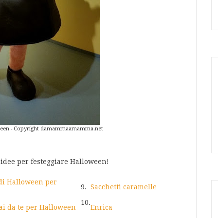
oween - Copyright damammaamamma.net
e idee per festeggiare Halloween!
 di Halloween per
9.
Sacchetti caramelle
10.
ai da te per Halloween
Enrica