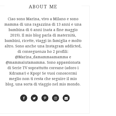
ABOUT AUTHOR
ABOUT ME
Ciao sono Marina, vivo a Milano e sono
mamma di una ragazzina di 13 anni e una
bambina di 6 anni (nata a fine maggio
2019). Il mio blog parla di maternità,
bambini, ricette, viaggi in famiglia e molto
altro. Sono anche una Instagram addicted,
di conseguenza ho 2 profili:
@Marina_damammaamamma e
@mammaiutamamma. Sono appassionata
di Serie TV soprattutto coreane (adoro i
Kdrama!) e Kpop! Se vuoi conoscermi
meglio non ti resta che seguire il mio
blog, una sorta di viaggio nel mio mondo.
F
T
P
I
C
a
w
i
n
o
c
i
n
s
n
e
t
t
t
t