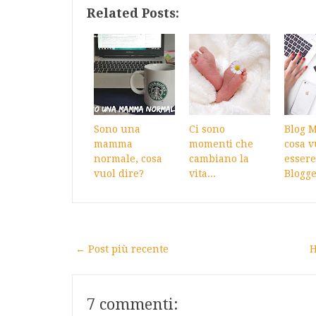
Related Posts:
Sono una
Ci sono
Blog 
mamma
momenti che
cosa v
normale, cosa
cambiano la
esser
vuol dire?
vita...
Blogge
← Post più recente
H
7 commenti: