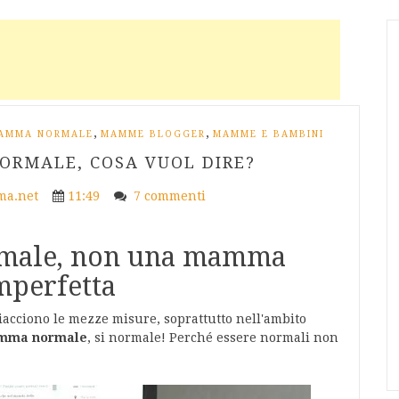
,
,
AMMA NORMALE
MAMME BLOGGER
MAMME E BAMBINI
RMALE, COSA VUOL DIRE?
a.net
11:49
7 commenti
male, non una mamma
mperfetta
 piacciono le mezze misure, soprattutto nell'ambito
amma normale
, si normale! Perché essere normali non