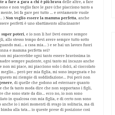
te a fare a gara a chi è più brava
delle altre, a fare
 sono e non voglio fare le gare (che piacciono tanto a
 mente, lei fa gare per tutto ... e ovviamente vuole
.. )
Non voglio essere la mamma perfetta
, anche
ssere perfetti è uno sbattimento allucinante!
 super poteri
, e io non li ho! Devi essere sempre
gli, allo stesso tempo devi avere sempre tutto sotto
quando mai... a casa mia... ) e se hai un lavoro fuori
 donna e mamma perfetta sei?
 non mi piacerebbe ogni tanto essere bravissima in
 madre sempre paziente, ogni tanto mi incazzo anche
non mi piace, mi piacciono solo i dolci, al cioccolato
 meglio... però per mia figlia, mi sono impegnata e ho
 questo mi riempie di soddisfazione... Poi però non
genere
, di quelle che godono ad esternare quanto
e che fa tanto moda dire che non sopportano i figli,
e che sono state da dio... ecco no, io non sono
ato in qualcosa con mia figlia, e di certo non sono
ho anche io i miei momenti di svago in solitaria, ma di
 bimba alla tata... io queste prese di posizione così