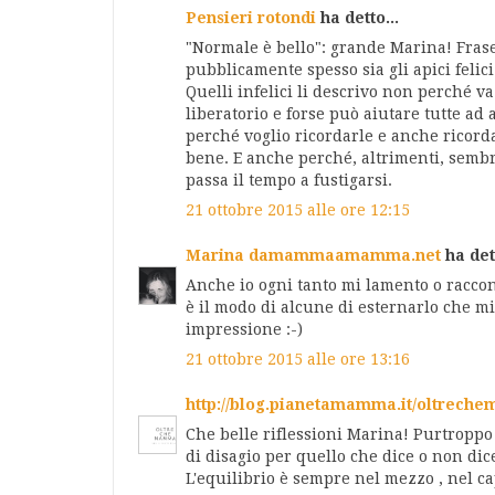
Pensieri rotondi
ha detto...
"Normale è bello": grande Marina! Frase 
pubblicamente spesso sia gli apici felici 
Quelli infelici li descrivo non perché 
liberatorio e forse può aiutare tutte ad a
perché voglio ricordarle e anche ricorda
bene. E anche perché, altrimenti, semb
passa il tempo a fustigarsi.
21 ottobre 2015 alle ore 12:15
Marina damammaamamma.net
ha dett
Anche io ogni tanto mi lamento o raccon
è il modo di alcune di esternarlo che m
impressione :-)
21 ottobre 2015 alle ore 13:16
http://blog.pianetamamma.it/oltrech
Che belle riflessioni Marina! Purtroppo 
di disagio per quello che dice o non dice
L'equilibrio è sempre nel mezzo , nel c