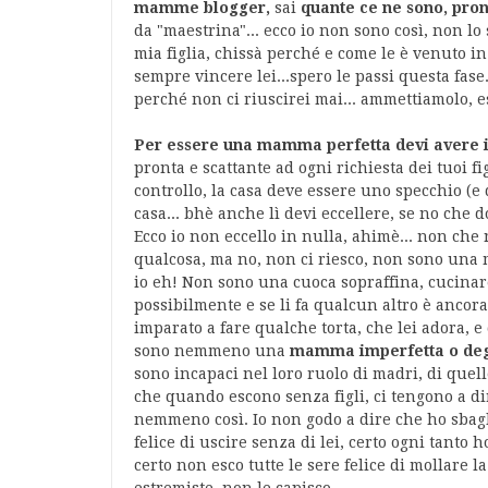
mamme blogger,
sai
quante ce ne sono, pron
da "maestrina"... ecco io non sono così, non lo
mia figlia, chissà perché e come le è venuto in
sempre vincere lei...spero le passi questa fase.
perché non ci riuscirei mai... ammettiamolo, e
Per essere una mamma perfetta devi avere i
pronta e scattante ad ogni richiesta dei tuoi fi
controllo, la casa deve essere uno specchio (e 
casa... bhè anche lì devi eccellere, se no che
Ecco io non eccello in nulla, ahimè... non che
qualcosa, ma no, non ci riesco, non sono una
io eh! Non sono una cuoca sopraffina, cucinare 
possibilmente e se li fa qualcun altro è ancora
imparato a fare qualche torta, che lei adora, e
sono nemmeno una
mamma imperfetta o de
sono incapaci nel loro ruolo di madri, di quell
che quando escono senza figli, ci tengono a dir
nemmeno così. Io non godo a dire che ho sbagli
felice di uscire senza di lei, certo ogni tanto 
certo non esco tutte le sere felice di mollare la