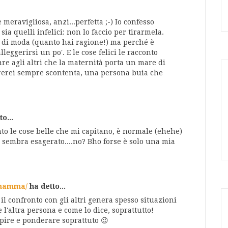
meravigliosa, anzi...perfetta ;-) Io confesso
sia quelli infelici: non lo faccio per tirarmela.
va di moda (quanto hai ragione!) ma perché è
lleggerirsi un po'. E le cose felici le racconto
re agli altri che la maternità porta un mare di
rerei sempre scontenta, una persona buia che
o...
to le cose belle che mi capitano, è normale (ehehe)
i sembra esagerato....no? Bho forse è solo una mia
emamma/
ha detto...
il confronto con gli altri genera spesso situazioni
 l'altra persona e come lo dice, soprattutto!
apire e ponderare soprattuto 😉