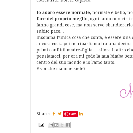
estremiste, non le capisco.
Io adoro essere normale
, normale è bello, 
fare del proprio meglio,
ogni tanto non ci si 
fanno grandi cose, ma non serve sbandierarlo ai
subito pace...
Insomma l'unica cosa che conta, è essere una
ancora così...poi ne riparliamo tra una decina
primi conflitti madre-figlia.... allora lì al
pensiamoci, per ora mi godo la mia bimba 3en
centro del suo mondo e io l'amo tanto.
E voi che mamme siete?
Share:
Save