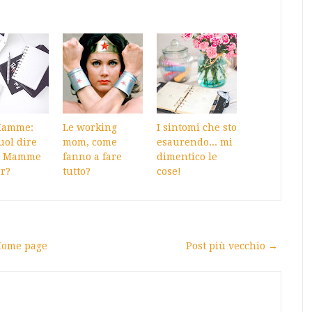
Mamme:
Le working
I sintomi che sto
uol dire
mom, come
esaurendo... mi
e Mamme
fanno a fare
dimentico le
r?
tutto?
cose!
ome page
Post più vecchio →