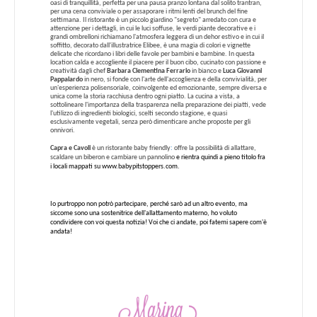
oasi di tranquillità, perfetta per una pausa pranzo lontana dal solito trantran,
per una cena conviviale o per assaporare i ritmi lenti del brunch del fine
settimana. Il ristorante è un piccolo giardino "segreto" arredato con cura e
attenzione per i dettagli, in cui le luci soffuse, le verdi piante decorative e i
grandi ombrelloni richiamano l'atmosfera leggera di un dehor estivo e in cui il
soffitto, decorato dall'illustratrice Elibee, è una magia di colori e vignette
delicate che ricordano i libri delle favole per bambini e bambine. In questa
location calda e accogliente il piacere per il buon cibo, cucinato con passione e
creatività dagli chef
Barbara Clementina Ferrario
in bianco e
Luca Giovanni
Pappalardo
in nero, si fonde con l'arte dell'accoglienza e della convivialità, per
un'esperienza polisensoriale, coinvolgente ed emozionante, sempre diversa e
unica come la storia racchiusa dentro ogni piatto. La cucina a vista, a
sottolineare l'importanza della trasparenza nella preparazione dei piatti, vede
l'utilizzo di ingredienti biologici, scelti secondo stagione, e quasi
esclusivamente vegetali, senza però dimenticare anche proposte per gli
onnivori.
Capra e Cavoli
è un ristorante baby friendly
:
offre la possibilità di allattare,
scaldare un biberon e cambiare un pannolino
e rientra quindi a pieno titolo fra
i locali mappati su
www.babypitstoppers.com.
Io purtroppo non potrò partecipare, perché sarò ad un altro evento, ma
siccome sono una sostenitrice dell'allattamento materno, ho voluto
condividere con voi questa notizia! Voi che ci andate, poi fatemi sapere com'è
andata!