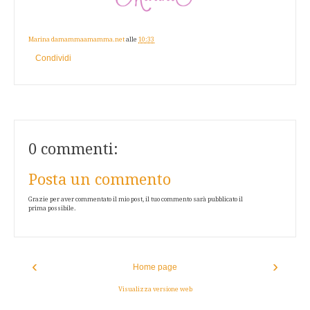
Marina damammaamamma.net
alle
10:33
Condividi
0 commenti:
Posta un commento
Grazie per aver commentato il mio post, il tuo commento sarà pubblicato il
prima possibile.
‹
›
Home page
Visualizza versione web