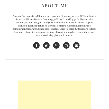
ABOUT AUTHOR
ABOUT ME
Ciao sono Marina, vivo a Milano e sono mamma di una ragazzina di 13 anni e una
bambina di 6 anni (nata a fine maggio 2019). Il mio blog parla di maternità,
bambini, ricette, viaggi in famiglia e molto altro. Sono anche una Instagram
addicted, di conseguenza ho 2 profili: @Marina_damammaamamma e
@mammaiutamamma. Sono appassionata di Serie TV soprattutto coreane (adoro i
Kdrama!) e Kpop! Se vuoi conoscermi meglio non ti resta che seguire il mio blog,
una sorta di viaggio nel mio mondo.
Facebook
Twitter
Pinterest
Instagram
Contact