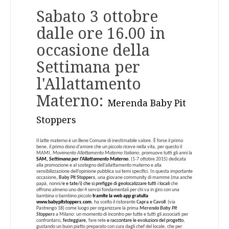
Sabato 3 ottobre
dalle ore 16.00 in
occasione della
Settimana per
l'Allattamento
Materno:
Merenda Baby Pit
Stoppers
Il latte materno è un Bene Comune di inestimabile valore. È forse il primo
bene, il primo dono d’amore che un piccolo riceve nella vita, per questo il
MAMI,
Movimento Allattamento Materno
Italiano
, promuove tutti gli anni la
SAM,
Settimana per l'Allattamento Materno
, (1-7 ottobre 2015) dedicata
alla promozione e al sostegno dell’allattamento materno e alla
sensibilizzazione dell’opinione pubblica sui temi specifici. In questa importante
occasione
,
Baby Pit Stoppers
, una giovane community di mamme (ma anche
papà, nonni/
e e tate/i) che si prefigge di geolocalizzare
tutti
i locali
che
offrono almeno uno dei 4 servizi fondamentali per chi va in giro con una
bambina o bambino piccolo
tramite la web app gratuita
www.babypitstoppers.com
,
ha scelto il ristorante
Capra e Cavoli
(via
Pastrengo 18) come luogo per organizzare la prima
Merenda Baby Pit
Stoppers
a Milano: un momento di incontro per tutte e tutti gli associati per
confrontarsi
, festeggiare,
fare rete
e raccontare le evoluzioni del progetto
,
gustando un buon piatto preparato con cura dagli chef del locale, che per