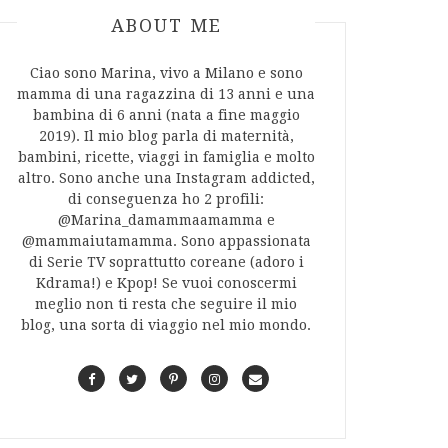
ABOUT AUTHOR
ABOUT ME
Ciao sono Marina, vivo a Milano e sono
mamma di una ragazzina di 13 anni e una
bambina di 6 anni (nata a fine maggio
2019). Il mio blog parla di maternità,
bambini, ricette, viaggi in famiglia e molto
altro. Sono anche una Instagram addicted,
di conseguenza ho 2 profili:
@Marina_damammaamamma e
@mammaiutamamma. Sono appassionata
di Serie TV soprattutto coreane (adoro i
Kdrama!) e Kpop! Se vuoi conoscermi
meglio non ti resta che seguire il mio
blog, una sorta di viaggio nel mio mondo.
F
T
P
I
C
a
w
i
n
o
c
i
n
s
n
e
t
t
t
t