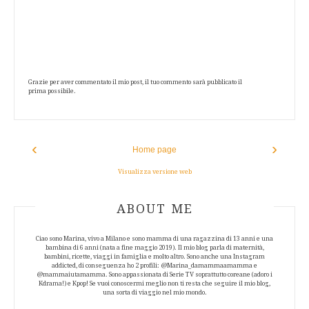
Grazie per aver commentato il mio post, il tuo commento sarà pubblicato il
prima possibile.
‹
›
Home page
Visualizza versione web
ABOUT AUTHOR
ABOUT ME
Ciao sono Marina, vivo a Milano e sono mamma di una ragazzina di 13 anni e una
bambina di 6 anni (nata a fine maggio 2019). Il mio blog parla di maternità,
bambini, ricette, viaggi in famiglia e molto altro. Sono anche una Instagram
addicted, di conseguenza ho 2 profili: @Marina_damammaamamma e
@mammaiutamamma. Sono appassionata di Serie TV soprattutto coreane (adoro i
Kdrama!) e Kpop! Se vuoi conoscermi meglio non ti resta che seguire il mio blog,
una sorta di viaggio nel mio mondo.