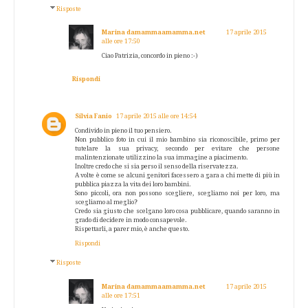
Risposte
Marina damammaamamma.net
17 aprile 2015
alle ore 17:50
Ciao Patrizia, concordo in pieno :-)
Rispondi
Silvia Fanio
17 aprile 2015 alle ore 14:54
Condivido in pieno il tuo pensiero.
Non pubblico foto in cui il mio bambino sia riconoscibile, primo per
tutelare la sua privacy, secondo per evitare che persone
malintenzionate utilizzino la sua immagine a piacimento.
Inoltre credo che si sia perso il senso della riservatezza.
A volte è come se alcuni genitori facessero a gara a chi mette di più in
pubblica piazza la vita dei loro bambini.
Sono piccoli, ora non possono scegliere, scegliamo noi per loro, ma
scegliamo al meglio?
Credo sia giusto che scelgano loro cosa pubblicare, quando saranno in
grado di decidere in modo consapevole.
Rispettarli, a parer mio, è anche questo.
Rispondi
Risposte
Marina damammaamamma.net
17 aprile 2015
alle ore 17:51