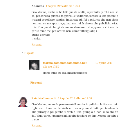
Anonimo
17 aprile 2015 alle ore 12:24
Ciao Marina, anche io ho fatto questa scelta, soprattutto perchè non so
se, pensando a quando da grandi le vedranno, farebbe a loro piacere e
magari potrebbero sentirsi imbarazzati. Poi aggiungo che non piace
nemmeno a me apparire, quindi non mi fa piacere che pubblichino foto
mie. Con questo lungi da me condannare o disapprovare chi non la
pensa come me, per fortuna non siamo tutti uguali ;-)
buona giornata
monica
Rispondi
Risposte
Marina damammaamamma.net
17 aprile 2015
alle ore 17:50
Siamo sulla stessa linea di pensiero :-)
Rispondi
Patrizia Leonardi
17 aprile 2015 alle ore 14:16
Ciao Marina, concordo pienamente!! Anche io pubblico le foto con mio
figlio non chiaramente visibile in volto prima di tutto per tutelare la
sua privacy e poi perchè il web è una giungla e non si sa chi c'è
dall'altra parte...quando sarà adulto deciderà se farsi vedere in volto o
meno.
Rispondi