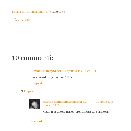
Marina damammaamamma.net
alle
12:06
Condividi
10 commenti:
Raffaella - BabyGreen
17 aprile 2015 alle ore 12:19
Condivido il tuo pensiero al 100%.
Rispondi
Risposte
Marina damammaamamma.net
17 aprile 2015
alle ore 17:49
Ciao, mi fa piacere non essere l'unica a pensarla cosi :-)
Rispondi