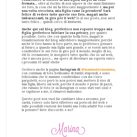
fermata...
oltre al rischio di non sapere in che mani finiranno
ste foto, la cosa che mi ha bloccato maggiormente è,
ma poi
una volta cresciuta, mia figlia come la prenderà? Sarà
felice di vedere tutte queste sue foto, magari anche
imbarazzanti, in giro per il web?
Io al suo posto, non sarei
tanto felice... quindi cerco di limitarmi.
Anche qui sul blog, preferisco non esporre troppo mia
figlia, preferisco tutelare la sua privacy
, per quanto
possibile. Certo che con qualche bella foto, magari le
visualizzazioni del blog salirebbero maggiormente, perché
anche le foto hanno la loro parte, ma io preferisco pensare
al futuro, a quando mia figlia sarà grande, e se vorrà sarà lei a
condividere le sue foto in giro per il mondo, meglio di no,
eh! Io ovviamente, le insegnerò tutto quello che so sul web,
che è ancora poco... ma spero di diventare un esperta entro
i prossimi 10 anni! ehehe
Gestisco anche la pagina
Instagram di
@mammaiutamamma
,
con centinaia di foto bellissime di bimbi stupendi, e sono
felicissima che le mamme condividano con me i loro
pargoletti, ecco però io non potrei mai, mettere il viso di
mia figlia, libero sul web, perché il mondo è pieno di pazzi,
che rubano le foto (e su Instagram ci sono stati vari casi) e
se capitasse a me, ci rimarrei malissimo.
Questo post non vuol far cambiare idea a nessuno, per
carità, volevo solo farvi riflettere sui pericoli del web e
sulle possibili reazioni dei bimbi una volta adulti! Voi come
la pensate? Siete d'accordo o no?