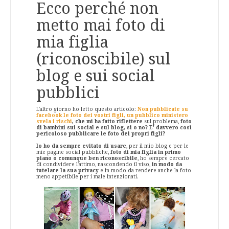
Ecco perché non
metto mai foto di
mia figlia
(riconoscibile) sul
blog e sui social
pubblici
L'altro giorno ho letto questo articolo:
Non pubblicate su
facebook le foto dei vostri figli, un pubblico ministero
svela i rischi
, che mi ha fatto riflettere
sul problema,
foto
di bambini sui social e sul blog, si o no? E' davvero così
pericoloso pubblicare le foto dei propri figli?
Io ho da sempre evitato di usare
, per il mio blog e per le
mie pagine social pubbliche,
foto di mia figlia in primo
piano o comunque ben riconoscibile
, ho sempre cercato
di condividere l'attimo, nascondendo il viso,
in modo da
tutelare la sua privacy
e in modo da rendere anche la foto
meno appetibile per i male intenzionati.