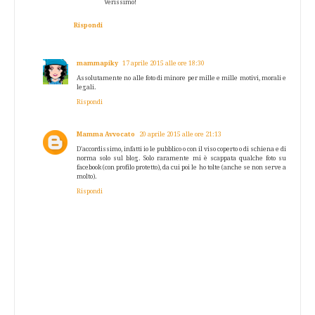
Verissimo!
Rispondi
mammapiky
17 aprile 2015 alle ore 18:30
Assolutamente no alle foto di minore per mille e mille motivi, morali e
legali.
Rispondi
Mamma Avvocato
20 aprile 2015 alle ore 21:13
D'accordissimo, infatti io le pubblico o con il viso coperto o di schiena e di
norma solo sul blog. Solo raramente mi è scappata qualche foto su
facebook (con profilo protetto), da cui poi le ho tolte (anche se non serve a
molto).
Rispondi