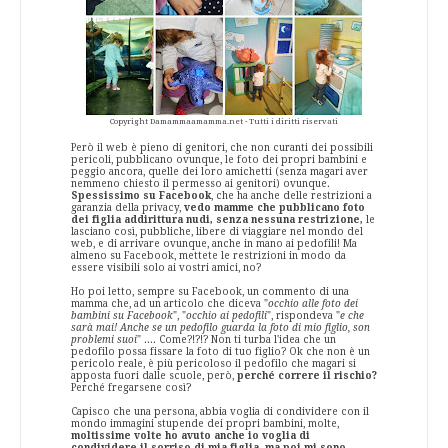
Copyright Damammaamamma.net - Tutti i diritti riservati
Però il web è pieno di genitori, che non curanti dei possibili
pericoli, pubblicano ovunque, le foto dei propri bambini e
peggio ancora, quelle dei loro amichetti (senza magari aver
nemmeno chiesto il permesso ai genitori) ovunque.
Spessissimo su Facebook
, che ha anche delle restrizioni a
garanzia della privacy,
vedo mamme che pubblicano foto
dei figlia addirittura nudi, senza nessuna restrizione,
le
lasciano così, pubbliche, libere di viaggiare nel mondo del
web, e di arrivare ovunque, anche in mano ai pedofili! Ma
almeno su Facebook, mettete le restrizioni in modo da
essere visibili solo ai vostri amici, no?
Ho poi letto, sempre su Facebook, un commento di una
mamma che, ad un articolo che diceva "
occhio alle foto dei
bambini su Facebook
", "
occhio ai pedofili
", rispondeva "
e che
sarà mai! Anche se un pedofilo guarda la foto di mio figlio, son
problemi suoi
" .... Come?!?!? Non ti turba l'idea che un
pedofilo possa fissare la foto di tuo figlio? Ok che non è un
pericolo reale, è più pericoloso il pedofilo che magari si
apposta fuori dalle scuole, però,
perché correre il rischio?
Perché fregarsene così?
Capisco che una persona, abbia voglia di condividere con il
mondo immagini stupende dei propri bambini, molte,
moltissime volte ho avuto anche io voglia di
condividere il sorriso di mia figlia, ma poi mi sono