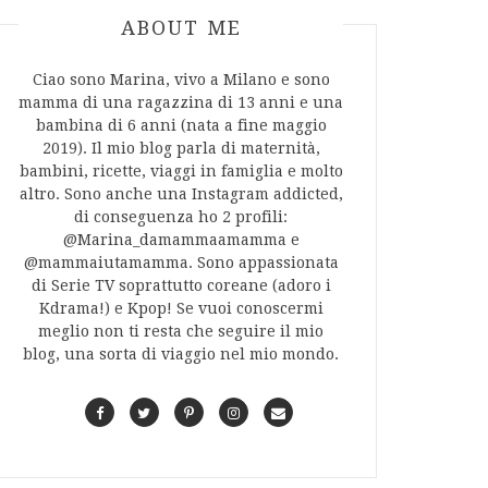
ABOUT AUTHOR
ABOUT ME
Ciao sono Marina, vivo a Milano e sono
mamma di una ragazzina di 13 anni e una
bambina di 6 anni (nata a fine maggio
2019). Il mio blog parla di maternità,
bambini, ricette, viaggi in famiglia e molto
altro. Sono anche una Instagram addicted,
di conseguenza ho 2 profili:
@Marina_damammaamamma e
@mammaiutamamma. Sono appassionata
di Serie TV soprattutto coreane (adoro i
Kdrama!) e Kpop! Se vuoi conoscermi
meglio non ti resta che seguire il mio
blog, una sorta di viaggio nel mio mondo.
F
T
P
I
C
a
w
i
n
o
c
i
n
s
n
e
t
t
t
t