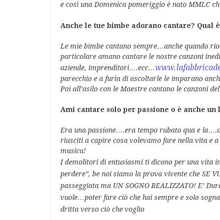
e
così
una Domenica pomeriggio è
nato MMLC che 
Anche le tue bimbe adorano cantare? Qual è 
Le mie bimbe cantano sempre…anche quando riord
particolare amano cantare le nostre canzoni ined
www.lafabbricade
aziende, imprenditori….ecc…
parecchio e a furia di ascoltarle le imparano anc
Poi all’asilo con le Maestre cantano le canzoni de
Ami cantare solo per passione o è anche un 
Era una passione….era tempo rubato qua e la….o
riusciti a capire cosa volevamo fare nella vita e 
musica!
I demolitori di entusiasmi ti dicono per una vita 
perdere”, be noi siamo la prova vivente che SE V
passeggiata ma UN SOGNO REALIZZATO! E’
Dura
vuole…poter fare ciò
che hai sempre e solo sogn
dritta verso ciò
che voglio