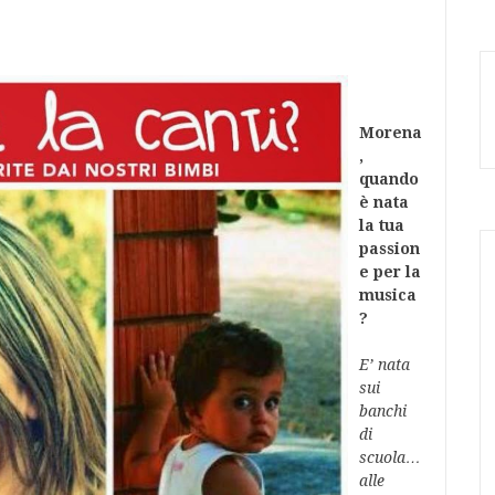
Morena
,
q
uando
è nata
la tua
passion
e per la
musica
?
E’
nata
sui
banchi
di
scuola…
alle