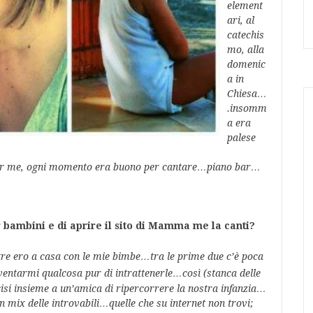
element
ari, al
catechis
mo, alla
domenic
a in
Chiesa…
.insomm
a era
palese
i per me, ogni momento era buono per cantare…piano bar…
 bambini e di aprire il
sito di Mamma me la canti?
re ero a casa con le mie bimbe…tra le prime due c’è
poca
nventarmi qualcosa pur di intrattenerle…così
(stanca delle
ecisi insieme a un’amica di ripercorrere la nostra infanzia…
 mix delle introvabili…quelle che su internet non trovi;