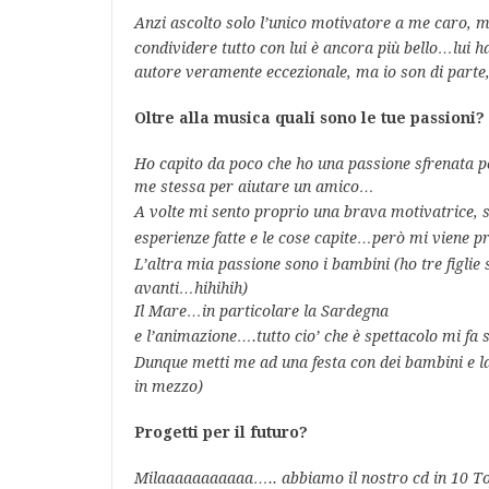
Anzi ascolto solo l’unico motivatore a me caro, mi
condividere tutto con lui è
ancora più
bello…lui h
autore veramente eccezionale, ma io son di parte,
Oltre alla musica quali sono le tue passioni?
Ho capito da poco che ho una passione sfrenata p
me stessa per aiutare un amico…
A volte mi sento proprio una brava motivatrice, 
esperienze fatte e le cose capite…però
mi viene p
L’altra mia passione sono i bambini (ho tre figlie 
avanti…hihihih)
Il Mare…in particolare la Sardegna
e l’animazione….tutto cio’
che è
spettacolo mi fa s
Dunque metti me ad una festa con dei bambini e la
in mezzo)
Progetti per il futuro?
Milaaaaaaaaaaa….. abbiamo il nostro cd in 10 T