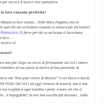
per noi era il nostro vice animatore
la loro canzone preferita?
inano la loro stanza…(Stile Mary Poppins) ma in
ite (perchè noi scriviamo canzoni su misura per formatori,
llamusica.it
) forse perché
su un brano ci lavoriamo
he loro…
l nostro cd
lavoro?
ra non più! Dopo un corso di formazione nel 2011 siamo
a rimettere al suo posto la nostra prima passione, la
intera che “Non puoi vivere di Musica”
“o sei Vasco o lascia
UOI PUOI! Dal 2011 ad oggi viviamo di musica, non è
una
 ma svegliarsi ogni mattina e poter creare ciò
che si
ato…è
impagabile!! Io ora non ascolto più nessuno…vado