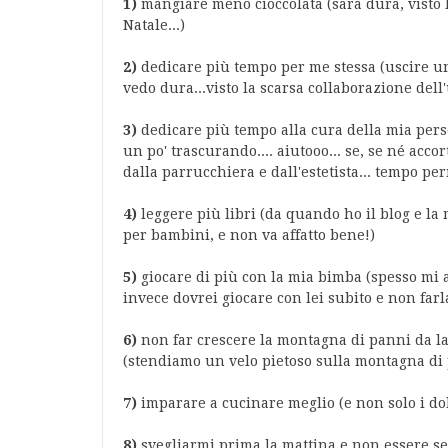
1)
mangiare meno cioccolata (sarà dura, visto la
Natale...)
2)
dedicare più tempo per me stessa (uscire un
vedo dura...visto la scarsa collaborazione dell
3)
dedicare più tempo alla cura della mia perso
un po' trascurando.... aiutooo... se, se né accor
dalla parrucchiera e dall'estetista... tempo pe
4)
leggere più libri (da quando ho il blog e la
per bambini, e non va affatto bene!)
5)
giocare di più con la mia bimba (spesso mi ac
invece dovrei giocare con lei subito e non far
6)
non far crescere la montagna di panni da la
(stendiamo un velo pietoso sulla montagna di 
7)
imparare a cucinare meglio (e non solo i dol
8)
svegliarmi prima la mattina e non essere sem