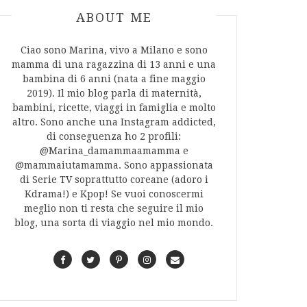
ABOUT AUTHOR
ABOUT ME
Ciao sono Marina, vivo a Milano e sono
mamma di una ragazzina di 13 anni e una
bambina di 6 anni (nata a fine maggio
2019). Il mio blog parla di maternità,
bambini, ricette, viaggi in famiglia e molto
altro. Sono anche una Instagram addicted,
di conseguenza ho 2 profili:
@Marina_damammaamamma e
@mammaiutamamma. Sono appassionata
di Serie TV soprattutto coreane (adoro i
Kdrama!) e Kpop! Se vuoi conoscermi
meglio non ti resta che seguire il mio
blog, una sorta di viaggio nel mio mondo.
F
T
P
I
C
a
w
i
n
o
c
i
n
s
n
e
t
t
t
t