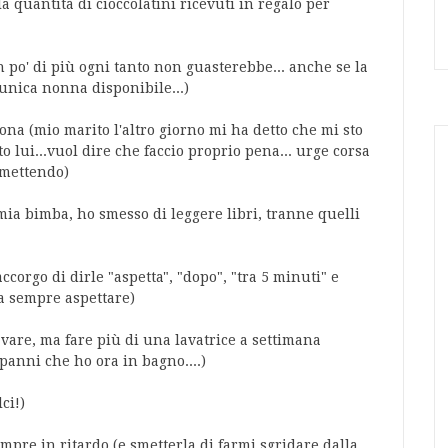
 quantità di cioccolatini ricevuti in regalo per
 po' di più ogni tanto non guasterebbe... anche se la
'unica nonna disponibile...)
na (mio marito l'altro giorno mi ha detto che mi sto
to lui...vuol dire che faccio proprio pena... urge corsa
rmettendo)
 mia bimba, ho smesso di leggere libri, tranne quelli
corgo di dirle "aspetta", "dopo", "tra 5 minuti" e
la sempre aspettare)
vare, ma fare più di una lavatrice a settimana
panni che ho ora in bagno....)
ci!)
pre in ritardo (e smetterla di farmi sgridare dalla