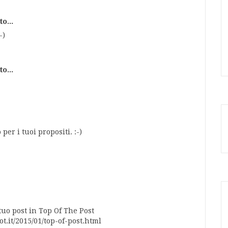
o...
-)
o...
per i tuoi propositi. :-)
tuo post in Top Of The Post
.it/2015/01/top-of-post.html