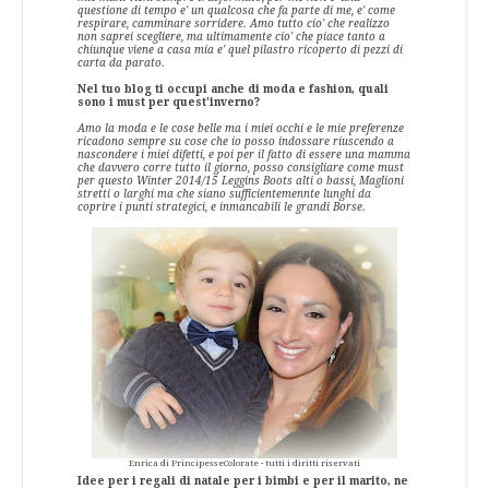
questione di tempo e' un qualcosa che fa parte di me, e' come
respirare, camminare sorridere. Amo tutto cio' che realizzo
non saprei scegliere, ma ultimamente cio' che piace tanto a
chiunque viene a casa mia e' quel pilastro ricoperto di pezzi di
carta da parato.
Nel tuo blog ti occupi anche di moda e fashion, quali
sono i must per quest'inverno?
Amo la moda e le cose belle ma i miei occhi e le mie preferenze
ricadono sempre su cose che io posso indossare riuscendo a
nascondere i miei difetti, e poi per il fatto di essere una mamma
che davvero corre tutto il giorno, posso consigliare come must
per questo Winter 2014/15 Leggins Boots alti o bassi, Maglioni
stretti o larghi ma che siano sufficientemennte lunghi da
coprire i punti strategici, e inmancabili le grandi Borse.
Enrica di PrincipesseColorate - tutti i diritti riservati
Idee per i regali di natale per i bimbi e per il marito, ne