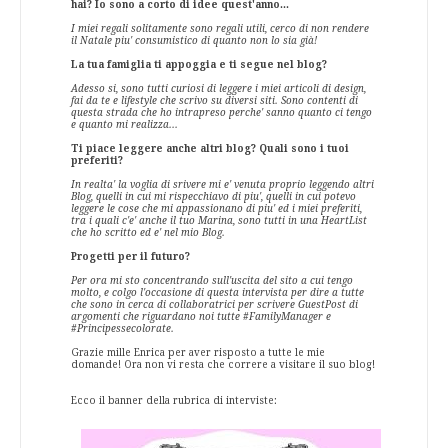
hai? Io sono a corto di idee quest'anno...
I miei regali solitamente sono regali utili, cerco di non rendere
il Natale piu' consumistico di quanto non lo sia già!
La tua famiglia ti appoggia e ti segue nel blog?
Adesso si, sono tutti curiosi di leggere i miei articoli di design,
fai da te e lifestyle che scrivo su diversi siti. Sono contenti di
questa strada che ho intrapreso perche' sanno quanto ci tengo
e quanto mi realizza...
Ti piace leggere anche altri blog? Quali sono i tuoi
preferiti?
In realta' la voglia di srivere mi e' venuta proprio leggendo altri
Blog, quelli in cui mi rispecchiavo di piu', quelli in cui potevo
leggere le cose che mi appassionano di piu' ed i miei preferiti,
tra i quali c'e' anche il tuo Marina, sono tutti in una HeartList
che ho scritto ed e' nel mio Blog.
Progetti per il futuro?
Per ora mi sto concentrando sull'uscita del sito a cui tengo
molto, e colgo l'occasione di questa intervista per dire a tutte
che sono in cerca di collaboratrici per scrivere GuestPost di
argomenti che riguardano noi tutte #FamilyManager e
#Principessecolorate.
Grazie mille Enrica per aver risposto a tutte le mie
domande! Ora non vi resta che correre a visitare il suo blog!
Ecco il banner della rubrica di interviste: