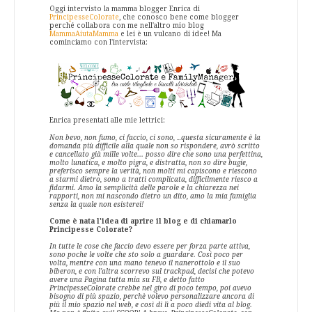
Oggi intervisto la mamma blogger Enrica di
PrincipesseColorate
, che conosco bene come blogger
perché collabora con me nell'altro mio blog
MammaAiutaMamma
e lei è un vulcano di idee! Ma
cominciamo con l'intervista:
Enrica presentati alle mie lettrici:
...
Non bevo, non fumo, ci faccio, ci sono,
questa sicuramente è la
domanda più difficile alla quale non so rispondere,
avrò scritto
e cancellato già mille volte... posso dire che sono una perfettina,
molto lunatica, e molto pigra, e distratta, non so dire bugie,
preferisco sempre la verità, non molti mi capiscono e riescono
a starmi dietro, sono a tratti complicata, difficilmente riesco a
fidarmi. Amo la
semplicità delle parole e la chiarezza nei
rapporti, non mi nascondo dietro un dito, amo la mia famiglia
senza la quale non esisterei!
Come è nata l'idea di aprire il blog e di chiamarlo
Principesse Colorate?
In tutte le cose che faccio devo essere per forza parte attiva,
sono poche le volte che sto solo a guardare. Così poco per
volta, mentre con una mano tenevo il nanerottolo e il suo
biberon, e con l'altra scorrevo sul trackpad, decisi che potevo
avere una Pagina tutta mia su FB, e detto fatto
PrincipesseColorate crebbe nel giro di poco tempo, poi avevo
bisogno di più spazio, perchè volevo personalizzare ancora di
più il mio spazio nel web, e così di lì a poco diedi vita al blog.