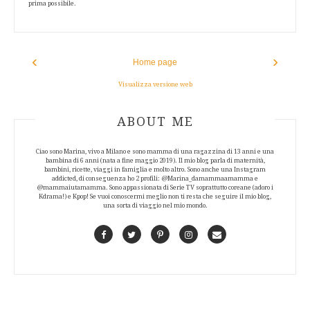
prima possibile.
‹
›
Home page
Visualizza versione web
ABOUT AUTHOR
ABOUT ME
Ciao sono Marina, vivo a Milano e sono mamma di una ragazzina di 13 anni e una
bambina di 6 anni (nata a fine maggio 2019). Il mio blog parla di maternità,
bambini, ricette, viaggi in famiglia e molto altro. Sono anche una Instagram
addicted, di conseguenza ho 2 profili: @Marina_damammaamamma e
@mammaiutamamma. Sono appassionata di Serie TV soprattutto coreane (adoro i
Kdrama!) e Kpop! Se vuoi conoscermi meglio non ti resta che seguire il mio blog,
una sorta di viaggio nel mio mondo.
Facebook
Twitter
Pinterest
Instagram
Contact