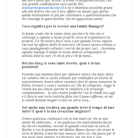
Ma non è finita qui! SCOOP! A breve, PrincipesseColorate, con
mia grande soddisfazione sarà anche Sito,
(
www.principessecolorate.it
) e ciò è diventato possibile grazie
alle mie lettrici che con il loro affetto mi danno ogni giorno
quella motivazione in più per continuare, e quell'entusiasmo che
mi coinvolge in quest'attivita' che mi appassiona tanto!
Cosa significa per te essere una Family Manager?
In fondo credo che lo siamo tutte, perchè è la vita che ci
coinvolge, e ognuna a modo proprio cerca di organizzarsi la
propria. C'è chi lavora fuori casa, e poi quando torna capisce
che non ha affatto finito di lavorare, chi invece lavora soltano a
casa guadagnando soltanto i sorrisi dei propri cari... Insomma
ognuna impiega il tempo in modo diverso occupandolo in
attività diverse, non c'è chi fa più e chi fa meno...
Nel tuo blog ci sono tante ricette, qual è la tua
preferita?
Essendo una mamma devo pur sfamare coloro che amo; detto
cio' sembra che io cucini soltanto per soddisfare un bisono di
sopravvivenza, invece adoro cucinare, fare la spesa, annusare la
frutta, tornare a casa e cucinare cio' che ho comprato. Leggo le
ricette ma poi chissa' perche' le rielaboro e le stravolgo
completamente... la mia ricetta preferita? me lo chiedi ora oggi
e ti dico le mie torte rustiche fatte con il pane raffermo, se me
lo chiedi domani magari ti dico un altra cosa...
Sei anche una creativa, ma quando trovi il tempo di fare
tutto? E qual è la tua creazione migliore?
Creare qualcosa, realizzare con le mie mani cio' che la mia
mente ha elaborato... e' un qualcosa che naturalmente faccio
da che ero bambina, ricordo di quando costruivo la casa di
Barbie, e con le gommine del Mulino Bianco facevo che erano le
torte di Barbie, e non ho mai smesso, tutto cio' che passa per le
mie mani vieni sempre trasformato, per me non e' una