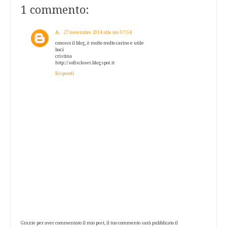
1 commento:
A.
27 novembre 2014 alle ore 07:54
conosco il blog, è molto molto carino e utile
baci
cristina
http://sofiscloset.blogspot.it
Rispondi
Grazie per aver commentato il mio post, il tuo commento sarà pubblicato il