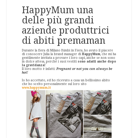
HappyMum una
delle più grandi
aziende produttrici
di abiti premaman
Durante la fiera di Milano Bimbi in Fiera, ho avuto il piacere
di conoscere Julia la brand manager di
HappyMum
, che mi ha
gentilmente invitata a provare i loro capi, anche se non sono
in dolce attesa, perché i suoi vestiti
sono adatti anche dopo
la gravidanza!
Il loro motto è infatti:
Pregnant or not you can always be
hot!
Io ho accettato, ed ho ricevuto a casa un bellissimo abito
che ho scelto personalmente sul loro sito
www.happymum.it