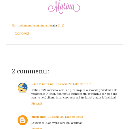
Marina damammaamamma.net
alle
11:27
Condividi
2 commenti:
...ma la notte no!
31 ottobre 2014 alle ore 11:57
bellissimi! Ora vado a farmi un giro. In questa seconda gravidanza sto
veramente in crisi. Non voglio spendere un patrimonio per cose che
non metterò più ma la pancia cresce ed è freddino! grazie della dritta!
Rispondi
giusiconlai
31 ottobre 2014 alle ore 18:32
Davvero belli, ad averla conosciuta prima!!
Rispondi