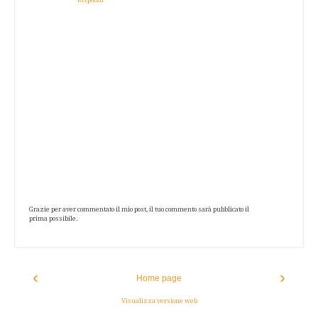
Grazie per aver commentato il mio post, il tuo commento sarà pubblicato il
prima possibile.
‹
›
Home page
Visualizza versione web