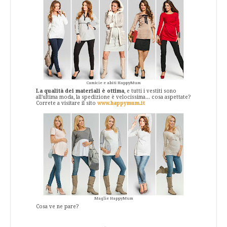
Camicie e abiti HappyMum
La qualità dei materiali è ottima
, e tutti i vestiti sono
all'ultima moda, la spedizione è velocissima... cosa aspettate?
Correte a visitare il sito
www.happymum.it
Maglie HappyMum
Cosa ve ne pare?