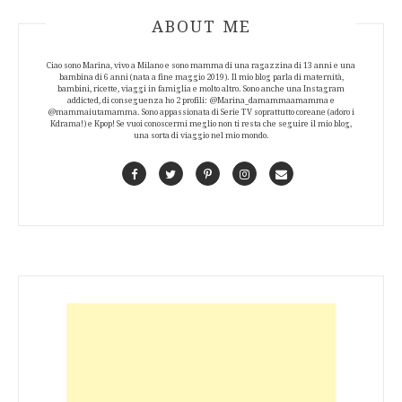
ABOUT AUTHOR
ABOUT ME
Ciao sono Marina, vivo a Milano e sono mamma di una ragazzina di 13 anni e una
bambina di 6 anni (nata a fine maggio 2019). Il mio blog parla di maternità,
bambini, ricette, viaggi in famiglia e molto altro. Sono anche una Instagram
addicted, di conseguenza ho 2 profili: @Marina_damammaamamma e
@mammaiutamamma. Sono appassionata di Serie TV soprattutto coreane (adoro i
Kdrama!) e Kpop! Se vuoi conoscermi meglio non ti resta che seguire il mio blog,
una sorta di viaggio nel mio mondo.
Facebook
Twitter
Pinterest
Instagram
Contact