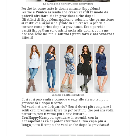
La tunica che ho ricevuto da HappyMum
Perché io, come tutte le donne amiamo HappyMum?
Perché
è l'unica azienda che crea i vestiti in modo da
poterli sfruttare sia in gravidanza che dopo!
Gli stilisti di HappyMum applicano soluzioni che permettono
ai vestiti di allargarsi nel punto in cui cresce la pancia e
tornare come prima dopo la gravidanza. Ecco perché i
vestiti HappyMum sono adatti anche alle donne, come me,
che non sono incinte!
Esaltano i punti forti e nascondono i
difetti!
Camicie e abiti HappyMum
Così ci si può sentire comode e sexy allo stesso tempo in
gravidanza e dopo il parto.
Poi vuoi mettere il risparmio? Non si dovrà più comprare i
soliti capi premaman (pure un po' bruttini) che poi una volta
partorito, non ti vanno più e devi buttare...
Con HappyMum
puoi spendere in serenità, con
la
consapevolezza di poter sfruttare il tuo capo più a
lungo
, tutto il tempo che vuoi, anche dopo la gravidanza!