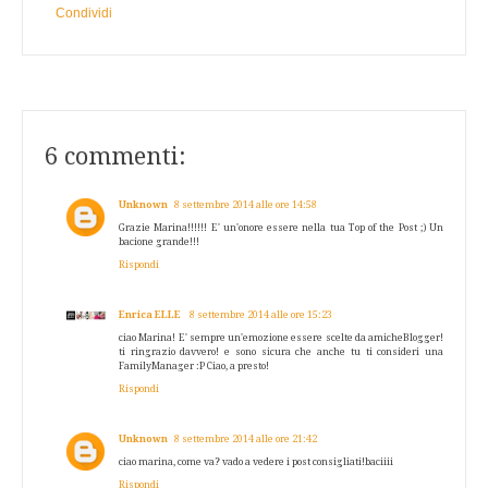
Condividi
6 commenti:
Unknown
8 settembre 2014 alle ore 14:58
Grazie Marina!!!!!! E' un'onore essere nella tua Top of the Post ;) Un
bacione grande!!!
Rispondi
Enrica ELLE
8 settembre 2014 alle ore 15:23
ciao Marina! E' sempre un'emozione essere scelte da amicheBlogger!
ti ringrazio davvero! e sono sicura che anche tu ti consideri una
FamilyManager :P Ciao, a presto!
Rispondi
Unknown
8 settembre 2014 alle ore 21:42
ciao marina, come va? vado a vedere i post consigliati!baciiii
Rispondi