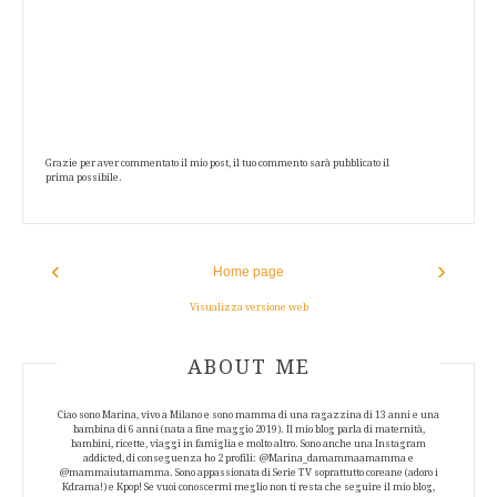
Grazie per aver commentato il mio post, il tuo commento sarà pubblicato il
prima possibile.
‹
›
Home page
Visualizza versione web
ABOUT AUTHOR
ABOUT ME
Ciao sono Marina, vivo a Milano e sono mamma di una ragazzina di 13 anni e una
bambina di 6 anni (nata a fine maggio 2019). Il mio blog parla di maternità,
bambini, ricette, viaggi in famiglia e molto altro. Sono anche una Instagram
addicted, di conseguenza ho 2 profili: @Marina_damammaamamma e
@mammaiutamamma. Sono appassionata di Serie TV soprattutto coreane (adoro i
Kdrama!) e Kpop! Se vuoi conoscermi meglio non ti resta che seguire il mio blog,