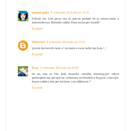
mammapiky
8 settembre 2014 alle ore 22:36
Felicità me l'ero perso ma in questo periodo ho la connessione a
intermittenza. Rimedio subito. Buon inizio per lunedì!
Rispondi
Unknown
8 settembre 2014 alle ore 22:59
grazie davvero di cuore, e' un onore essere nella tua lista ^_^
Rispondi
Beat
9 settembre 2014 alle ore 16:08
eh no, non ce l'ho fatta neanche stavolta, mannaggia! volevo
partecipare ma per questa settimana mi limiterò a leggere i consigli.
Seguo subito i tuoi, per iniziare ;) un abbraccio :*
Rispondi