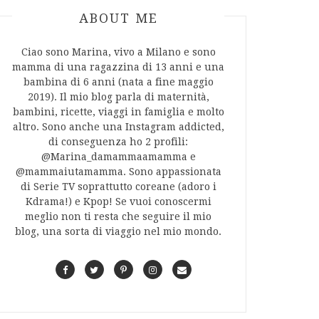
ABOUT AUTHOR
ABOUT ME
Ciao sono Marina, vivo a Milano e sono
mamma di una ragazzina di 13 anni e una
bambina di 6 anni (nata a fine maggio
2019). Il mio blog parla di maternità,
bambini, ricette, viaggi in famiglia e molto
altro. Sono anche una Instagram addicted,
di conseguenza ho 2 profili:
@Marina_damammaamamma e
@mammaiutamamma. Sono appassionata
di Serie TV soprattutto coreane (adoro i
Kdrama!) e Kpop! Se vuoi conoscermi
meglio non ti resta che seguire il mio
blog, una sorta di viaggio nel mio mondo.
F
T
P
I
C
a
w
i
n
o
c
i
n
s
n
e
t
t
t
t