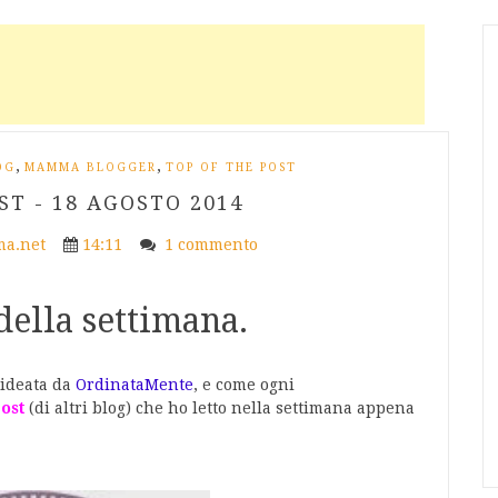
,
,
OG
MAMMA BLOGGER
TOP OF THE POST
ST - 18 AGOSTO 2014
a.net
14:11
1 commento
della settimana.
 ideata da
OrdinataMente
, e come ogni
post
(di altri blog) che ho letto nella settimana appena