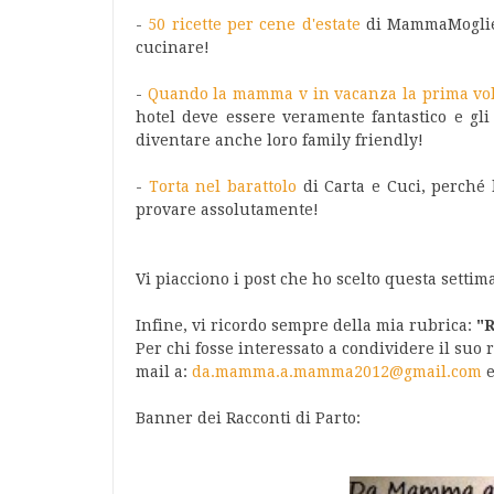
-
50 ricette per cene d'estate
di MammaMoglieD
cucinare!
-
Quando la mamma v in vacanza la prima volt
hotel deve essere veramente fantastico e gli
diventare anche loro family friendly!
-
Torta nel barattolo
di Carta e Cuci, perché l
provare assolutamente!
Vi piacciono i post che ho scelto questa settima
Infine, vi ricordo sempre della mia rubrica:
"R
Per chi fosse interessato a condividere il suo 
mail a:
da.mamma.a.mamma2012@gmail.com
e
Banner dei Racconti di Parto: