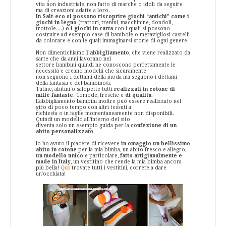
vita non industriale, non fatto di marche o idoli da seguire
ma di creazioni adatte a loro.
In Salt-eco si possono riscoprire giochi “antichi” come i
giochi in legno
(trattori, trenini, macchinine, dondoli,
trottole....)
o i giochi in carta
con i quali si possono
costruire ad esempio case di bambole o meravigliosi castelli
da colorare e con le quali immaginarsi storie di ogni genere.
Non dimentichiamo
l'abbigliamento
, che viene realizzato da
sarte che da anni lavorano nel
settore bambini quindi ne conoscono perfettamente le
necessità e creano modelli che sicuramente
non seguono i dettami della moda ma seguono i dettami
della fantasia e del bambino/a.
Tutine, abitini o salopette tutti
realizzati in cotone di
mille fantasie
. Comode, fresche e
di qualità
.
L'abbigliamento bambini inoltre può essere realizzato nel
giro di poco tempo con altri tessuti a
richiesta o in taglie momentaneamente non disponibili.
Quindi un modello all'interno del sito
diventa solo un esempio guida per la
confezione di un
abito personalizzato
.
Io ho avuto il piacere di ricevere
in omaggio un bellissimo
abito in cotone
per la mia bimba, un abito fresco e allegro,
un modello unico
e particolare,
fatto artigianalmente e
made in Italy
, un vestitino che rende la mia bimba ancora
più bella!
Qui
trovate tutti i vestitini, correte a dare
un'occhiata!