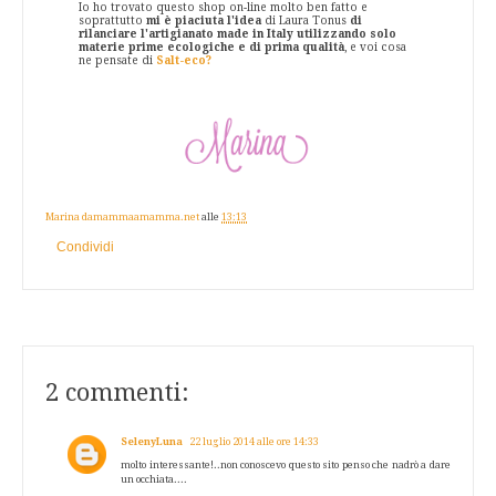
Io ho trovato questo shop on-line molto ben fatto e
soprattutto
mi è piaciuta l'idea
di Laura Tonus
di
rilanciare l'artigianato made in Italy utilizzando solo
materie prime ecologiche e di prima qualità
, e voi cosa
ne pensate di
Salt-eco?
Marina damammaamamma.net
alle
13:13
Condividi
2 commenti:
SelenyLuna
22 luglio 2014 alle ore 14:33
molto interessante!..non conoscevo questo sito penso che nadrò a dare
un occhiata....