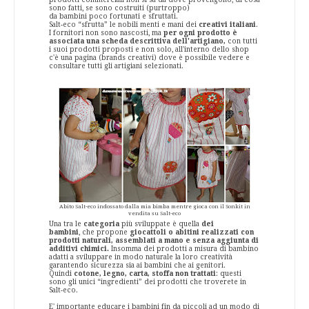
sono fatti, se sono costruiti (purtroppo)
da bambini poco fortunati e sfruttati.
Salt-eco “sfrutta” le nobili menti e mani dei
creativi italiani
.
I fornitori non sono nascosti, ma
per ogni prodotto è
associata una scheda descrittiva dell'artigiano,
con tutti
i suoi prodotti proposti e non solo, all'interno dello shop
c'è una pagina (brands creativi) dove è possibile vedere e
consultare tutti gli artigiani selezionati.
Abito Salt-eco indossato dalla mia bimba mentre gioca con il Sonkit in
vendita su Salt-eco
Una tra le
categoria
più sviluppate è quella
dei
bambini
, che propone
giocattoli o abitini realizzati con
prodotti naturali, assemblati a mano e senza aggiunta di
additivi chimici.
Insomma dei prodotti a misura di bambino
adatti a sviluppare in modo naturale la loro creatività
garantendo sicurezza sia ai bambini che ai genitori.
Quindi
cotone, legno, carta, stoffa non trattati
: questi
sono gli unici “ingredienti” dei prodotti che troverete in
Salt-eco.
E' importante educare i bambini fin da piccoli ad un modo di