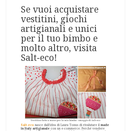
Se vuoi acquistare
vestitini, giochi
artigianali e unici
per il tuo bimbo e
molto altro, visita
Salt-eco!
Vestitino fatto a mano per la mia bimba - omaggio di Salt-eco
Salt-eco
nasce dall'idea di Laura Tonus di rivalutare il
made
in Italy artigianale
con un e-commerce. Perché vendere