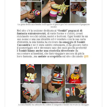
La gioia della mia bimba nell'aprire il pacco per lei contenente il pupazzo
Sonkit
Nel sito c'è la sezione dedicata ai
“Sonkit”
pupazzi di
fantasia extraterrestri,
di varie forme e colori, creati
riciclando vecchi calzini, nastri e bottoni. Ogni Sonkit ha un
suo nome e una sua identità ed è venduto con la sua carta
d'identità, la mia bimba ha ricevuto
in omaggio il Sonkit
Cassandra
e ne è stata subito entusiasta, ci ha giocato tutto
il pomeriggio ed è diventato uno dei suoi giochi preferiti!
I Sonkit hanno anche una storiella divertente
da
raccontare ai bambini, che farà viaggiare ancora di più la
loro fantasia...ma
andate a scoprirla
sul sito cliccando
QUI
La mia bimba ha adorato da subito il simpatico Sonkit ricevuto in omaggio