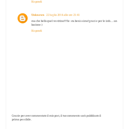
Rispondi
Unknown
22 luglio 2014 alle ore 21:41
ma che bello quel vestitino!!!!le sta benissimo!grazi e per le info....un
bacione:)
Rispondi
Grazie per aver commentato il mio post, il tuo commento sarà pubblicato il
prima possibile.