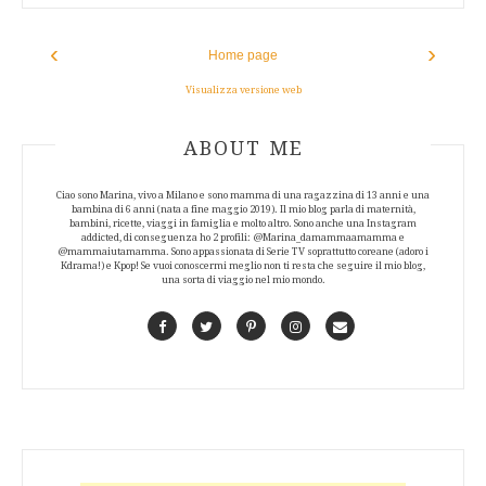
‹
›
Home page
Visualizza versione web
ABOUT AUTHOR
ABOUT ME
Ciao sono Marina, vivo a Milano e sono mamma di una ragazzina di 13 anni e una
bambina di 6 anni (nata a fine maggio 2019). Il mio blog parla di maternità,
bambini, ricette, viaggi in famiglia e molto altro. Sono anche una Instagram
addicted, di conseguenza ho 2 profili: @Marina_damammaamamma e
@mammaiutamamma. Sono appassionata di Serie TV soprattutto coreane (adoro i
Kdrama!) e Kpop! Se vuoi conoscermi meglio non ti resta che seguire il mio blog,
una sorta di viaggio nel mio mondo.
Facebook
Twitter
Pinterest
Instagram
Contact