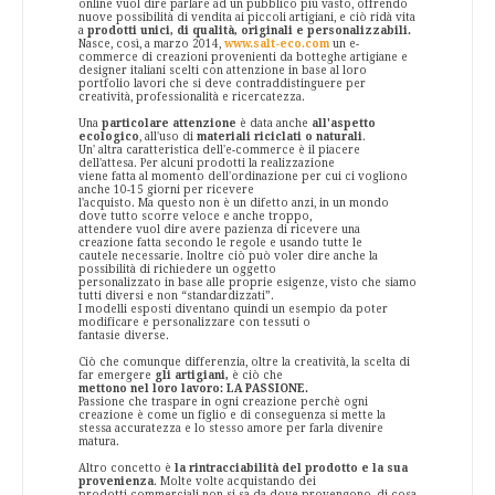
online vuol dire parlare ad un pubblico più vasto, offrendo
nuove possibilità di vendita ai piccoli artigiani, e ciò ridà vita
a
prodotti unici, di qualità, originali e personalizzabili.
Nasce, così, a marzo 2014,
www.salt-eco.com
un e-
commerce di creazioni provenienti da botteghe artigiane e
designer italiani scelti con attenzione in base al loro
portfolio lavori che si deve contraddistinguere per
creatività, professionalità e ricercatezza.
Una
particolare attenzione
è data anche
all'aspetto
ecologico
, all'uso di
materiali riciclati o naturali
.
Un' altra caratteristica dell'e-commerce è il piacere
dell'attesa. Per alcuni prodotti la realizzazione
viene fatta al momento dell'ordinazione per cui ci vogliono
anche 10-15 giorni per ricevere
l'acquisto. Ma questo non è un difetto anzi, in un mondo
dove tutto scorre veloce e anche troppo,
attendere vuol dire avere pazienza di ricevere una
creazione fatta secondo le regole e usando tutte le
cautele necessarie. Inoltre ciò può voler dire anche la
possibilità di richiedere un oggetto
personalizzato in base alle proprie esigenze, visto che siamo
tutti diversi e non “standardizzati”.
I modelli esposti diventano quindi un esempio da poter
modificare e personalizzare con tessuti o
fantasie diverse.
Ciò che comunque differenzia, oltre la creatività, la scelta di
far emergere
gli artigiani,
è ciò che
mettono nel loro lavoro:
LA PASSIONE.
Passione che traspare in ogni creazione perchè ogni
creazione è come un figlio e di conseguenza si mette la
stessa accuratezza e lo stesso amore per farla divenire
matura.
Altro concetto è
la rintracciabilità del prodotto e la sua
provenienza
. Molte volte acquistando dei
prodotti commerciali non si sa da dove provengono, di cosa