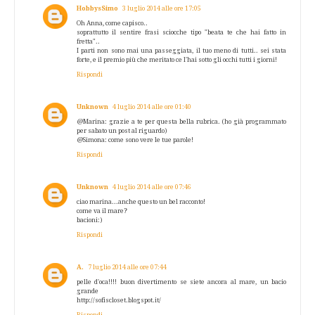
HobbysSimo
3 luglio 2014 alle ore 17:05
Oh Anna, come capisco..
soprattutto il sentire frasi sciocche tipo "beata te che hai fatto in
fretta"..
I parti non sono mai una passeggiata, il tuo meno di tutti.. sei stata
forte, e il premio più che meritato ce l'hai sotto gli occhi tutti i giorni!
Rispondi
Unknown
4 luglio 2014 alle ore 01:40
@Marina: grazie a te per questa bella rubrica. (ho già programmato
per sabato un post al riguardo)
@Simona: come sono vere le tue parole!
Rispondi
Unknown
4 luglio 2014 alle ore 07:46
ciao marina...anche questo un bel racconto!
come va il mare?
bacioni:)
Rispondi
A.
7 luglio 2014 alle ore 07:44
pelle d'oca!!!! buon divertimento se siete ancora al mare, un bacio
grande
http://sofiscloset.blogspot.it/
Rispondi