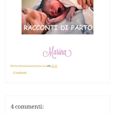
Marina damammaamamma.net
alle
15:13
Condividi
4 commenti: