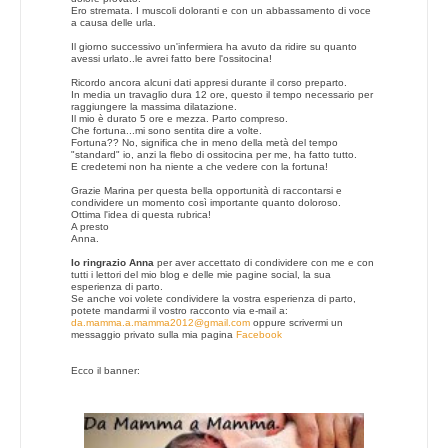
Ero stremata. I muscoli doloranti e con un abbassamento di voce
a causa delle urla.
Il giorno successivo un'infermiera ha avuto da ridire su quanto
avessi urlato..le avrei fatto bere l'ossitocina!
Ricordo ancora alcuni dati appresi durante il corso preparto.
In media un travaglio dura 12 ore, questo il tempo necessario per
raggiungere la massima dilatazione.
Il mio è durato 5 ore e mezza. Parto compreso.
Che fortuna...mi sono sentita dire a volte.
Fortuna?? No, significa che in meno della metà del tempo
"standard" io, anzi la flebo di ossitocina per me, ha fatto tutto.
E credetemi non ha niente a che vedere con la fortuna!
Grazie Marina per questa bella opportunità di raccontarsi e
condividere un momento così importante quanto doloroso.
Ottima l'idea di questa rubrica!
A presto
Anna.
Io
ringrazio
Anna
per aver accettato di condividere con me e con
tutti i lettori del mio blog e delle mie pagine social, la sua
esperienza di parto.
Se anche voi volete condividere la vostra esperienza di parto,
potete mandarmi il vostro racconto via e-mail a:
da.mamma.a.mamma2012@gmail.com
oppure scrivermi un
messaggio privato sulla mia pagina
Facebook
Ecco il banner: