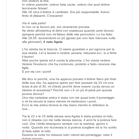
non vedevo la fine.
Io volevo partorire, volevo farla uscire, volevo che quel dolore
lancinante finisse!
Alle 18 circa il dolore è cambiato. Era più sopportabile. Avevo
finito di dilatarmi. C'eravamo!
Via in sala parto!
Io non ce la facevo più, ero veramente provata.
Ho detto all'ostetrica di dirmi con esattezza quando avrei dovuto
spingere perchè non mi fidavo delle mie percezioni. Lo ha fatto.
Alle 18:35, lacerandomi un pò (giusto per non fare mancare nulla
alla giornata!),
è
nata
Agata
.
L'ho stretta tra le braccia. Ci siamo guardate e poi ognuna per la
sua strada. Lei a lavarsi e vestirsi, pesarsi, misurarsi ecc, io a finire
il lavoro!
Altre poche spinte ed è uscita la placenta. L'ho voluta vedere.
Vedere l'involucro che ha contenuto, protetto e fatto crescere mia
figlia.
E poi via con i punti!
Ma dico io perchè, una ha appena provato il dolore fisico più forte
della sua vita, ha appena spinto per fare passare da 10 cm una
testa di più di 30, mi chiedo perchè deve essere cucita senza un
minimo di anestesia? Perchè non c'è un pò di pietà per questa
povera donna?
Una mia carissima amica è stata con me quasi tutto il pomeriggio
e mi ha tenuta la mano mentre mi mettevano i punti.
Ecco la mia amica teneva la mia mano mentre io stritolavo la
sua...
Tra le 22 e le 23 della stessa sera Agata è stata portata al nido,
non è rimasta con me nella stessa stanza. 4 anni fa si poteva fare
così. Ora i bimbi rimangono sempre con la mamma, giorno e
notte. Quando ero ricoverata io si poteva scegliere ed io ho scelto
di farla salire al nido.
Durante la notte ho rivissuto tutti i minuti del pomeriggio, tutto il
dolore provato.