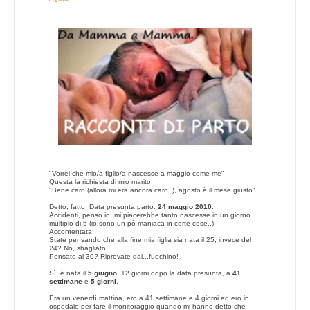
"Vorrei che mio/a figlio/a nascesse a maggio come me"
Questa la richiesta di mio marito.
"Bene caro (allora mi era ancora caro..), agosto è il mese giusto"
Detto, fatto. Data presunta parto:
24
maggio
2010
.
Accidenti, penso io, mi piacerebbe tanto nascesse in un giorno
multiplo di 5 (io sono un pò maniaca in certe cose..).
Accontentata!
State pensando che alla fine mia figlia sia nata il 25, invece del
24? No, sbagliato.
Pensate al 30? Riprovate dai...fuochino!
Sì, è nata il
5
giugno
. 12 giorni dopo la data presunta, a
41
settimane
e
5
giorni
.
Era un venerdì mattina, ero a 41 settimane e 4 giorni ed ero in
ospedale per fare il monitoraggio quando mi hanno detto che