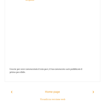
Grazie per aver commentato il mio post, il tuo commento sarà pubblicato il
prima possibile.
‹
›
Home page
Visualizza versione web