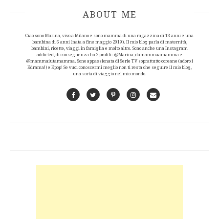
ABOUT AUTHOR
ABOUT ME
Ciao sono Marina, vivo a Milano e sono mamma di una ragazzina di 13 anni e una
bambina di 6 anni (nata a fine maggio 2019). Il mio blog parla di maternità,
bambini, ricette, viaggi in famiglia e molto altro. Sono anche una Instagram
addicted, di conseguenza ho 2 profili: @Marina_damammaamamma e
@mammaiutamamma. Sono appassionata di Serie TV soprattutto coreane (adoro i
Kdrama!) e Kpop! Se vuoi conoscermi meglio non ti resta che seguire il mio blog,
una sorta di viaggio nel mio mondo.
Facebook
Twitter
Pinterest
Instagram
Contact