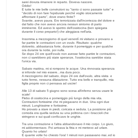
sarei dovuta rimanere in reparto. Doveva nascere.
Oddio!
E tutte le mie belle convinzioni su "tanto ci sono passate tutte" e
"decido di non fare l'epidurale perchè voglio stoicamente
affrontare il parto", dove erano finite?
Svanite, avevo paura. Ero terrorizzata dall'incertezza del dolore e
dal fatto che non avevo ancora nessun sintomo di parto
imminente. Ed avevo lo spettro dell'ossitocina (ben spiegata
durante il corso preparto!) che aleggiava nell'aria.
Insomma a mezzogiorno di quel venerdì mi visitano e provano a
far partire le contrazioni con un ovulo. Risultato: qualche
doloretto, abbastanza forte, durante il pomeriggio e per qualche
ora durante la notte, poi nulla.
Se dopo 24 ore quell'ovulo non avesse fatto partire le contrazioni,
non ci sarebbero più state speranze, l'ossitocina sarebbe stata
l'unica via.
Sabato mattina, mi si rompono le acque. Una rinnovata speranza
si infonde nel mio essere...ma dura poco.
A mezzogiorno del sabato, dopo 24 ore dall'ovulo, altra visita e
tutto fermo, nessuna dilatazione. Tutto era bello e tranquillo, mia
figlia proprio non ci pensava ad uscire!
Alle 13 di sabato 5 giugno sono scesa all'inferno senza usare le
scale!
Flebo di ossitocina e pomeriggio più lungo della mia vita.
Contrazioni fortissime che mi piegavano in due. Una ogni due
minuti. Lunghissime e fortissime.
Ho provato a stare in piedi, coricata e seduta. La posizione più
comoda era quella seduta su una poltrona con i braccioli che
stringevo e sui quali conficcavo le unghie.
Tra una contrazione e l'altra abbandonavo il mio corpo. Lo giuro,
mi addormentavo. Poi arrivava la fitta e mi mettevo ad urlare.
Quanto ho urlato!
E quante volte ho chiesto l'ora! I minuti non passavano mai..ed io