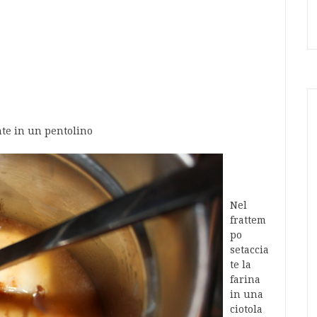
ente in un pentolino
Nel
frattem
po
setaccia
te la
farina
in una
ciotola