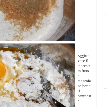
Aggiun
gere il
cioccola
to fuso
e
mescola
re bene
il
compost
o