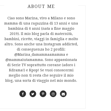
ABOUT AUTHOR
ABOUT ME
Ciao sono Marina, vivo a Milano e sono
mamma di una ragazzina di 13 anni e una
bambina di 6 anni (nata a fine maggio
2019). Il mio blog parla di maternità,
bambini, ricette, viaggi in famiglia e molto
altro. Sono anche una Instagram addicted,
di conseguenza ho 2 profili:
@Marina_damammaamamma e
@mammaiutamamma. Sono appassionata
di Serie TV soprattutto coreane (adoro i
Kdrama!) e Kpop! Se vuoi conoscermi
meglio non ti resta che seguire il mio
blog, una sorta di viaggio nel mio mondo.
F
T
P
I
C
a
w
i
n
o
c
i
n
s
n
e
t
t
t
t