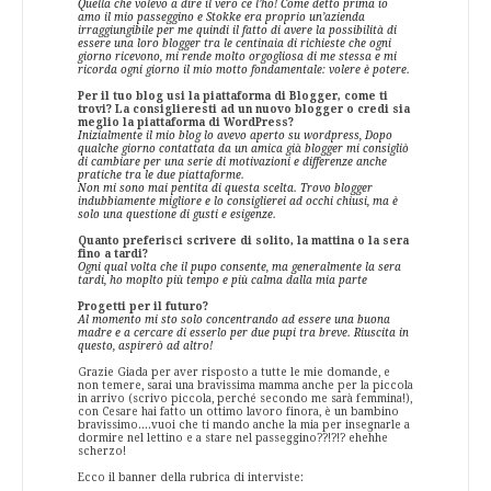
Quella che volevo a dire il vero ce l’ho! Come detto prima io
amo il mio passeggino e Stokke era proprio un’azienda
irraggiungibile per me quindi il fatto di avere la possibilità di
essere una loro blogger tra le centinaia di richieste che ogni
giorno ricevono, mi rende molto orgogliosa di me stessa e mi
ricorda ogni giorno il mio motto fondamentale: volere è potere.
Per il tuo blog usi la piattaforma di Blogger, come ti
trovi? La consiglieresti ad un nuovo blogger o credi sia
meglio la piattaforma di WordPress?
Inizialmente il mio blog lo avevo aperto su wordpress, Dopo
qualche giorno contattata da un amica già blogger mi consigliò
di cambiare per una serie di motivazioni e differenze anche
pratiche tra le due piattaforme.
Non mi sono mai pentita di questa scelta. Trovo blogger
indubbiamente migliore e lo consiglierei ad occhi chiusi, ma è
solo una questione di gusti e esigenze.
Quanto preferisci scrivere di solito, la mattina o la sera
fino a tardi?
Ogni qual volta che il pupo consente, ma generalmente la sera
tardi, ho moplto più tempo e più calma dalla mia parte
Progetti per il futuro?
Al momento mi sto solo concentrando ad essere una buona
madre e a cercare di esserlo per due pupi tra breve. Riuscita in
questo, aspirerò ad altro!
Grazie Giada per aver risposto a tutte le mie domande, e
non temere, sarai una bravissima mamma anche per la piccola
in arrivo (scrivo piccola, perché secondo me sarà femmina!),
con Cesare hai fatto un ottimo lavoro finora, è un bambino
bravissimo....vuoi che ti mando anche la mia per insegnarle a
dormire nel lettino e a stare nel passeggino??!?!? ehehhe
scherzo!
Ecco il banner della rubrica di interviste: