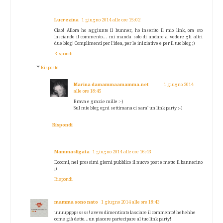
Lucrezina
1 giugno 2014 alle ore 15:02
Ciao! Allora ho aggiunto il bunner, ho inserito il mio link, ora sto
lasciando il commento... mi manda solo di andare a vedere gli altri
due blog! Complimenti per l'idea, per le iniziative e per il tuo blog ;)
Rispondi
Risposte
Marina damammaamamma.net
1 giugno 2014
alle ore 18:45
Brava e grazie mille :-)
Sul mio blog ogni settimana ci sara' un link party :-)
Rispondi
Mammasfigata
1 giugno 2014 alle ore 16:43
Eccomi, nei prossimi giorni pubblico il nuovo post e metto il bannerino
;)
Rispondi
mamma sono nato
1 giugno 2014 alle ore 18:43
uuuuppppsssss! avevo dimenticato lasciare il commento! hehehhe
come già detto...un piacere partecipare al tuo link party!