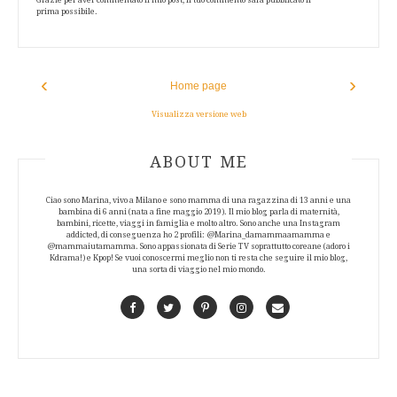
prima possibile.
‹
›
Home page
Visualizza versione web
ABOUT AUTHOR
ABOUT ME
Ciao sono Marina, vivo a Milano e sono mamma di una ragazzina di 13 anni e una
bambina di 6 anni (nata a fine maggio 2019). Il mio blog parla di maternità,
bambini, ricette, viaggi in famiglia e molto altro. Sono anche una Instagram
addicted, di conseguenza ho 2 profili: @Marina_damammaamamma e
@mammaiutamamma. Sono appassionata di Serie TV soprattutto coreane (adoro i
Kdrama!) e Kpop! Se vuoi conoscermi meglio non ti resta che seguire il mio blog,
una sorta di viaggio nel mio mondo.
Facebook
Twitter
Pinterest
Instagram
Contact