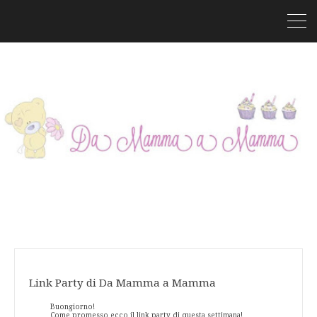
Link Party di Da Mamma a Mamma
Buongiorno!
Come promesso ecco il link party di questa settimana!