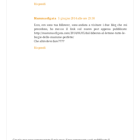
Rispondi
Mammasfigata
5 giugno 2014 alle ore 23:30
Ecco, ero sono tua follower, sono andata a visitare i due blog che mi
precedono, ho messo il link sul nuovo post appena pubblicato:
http://mammasfigata.com/2014/06/05/dal-biberon-al-lettone-tutte-le-
bugie-delle-mamme-perfette/
Che altro devo fare????
Rispondi
Grazie per aver commentato il mio post, il tuo commento sarà pubblicato il