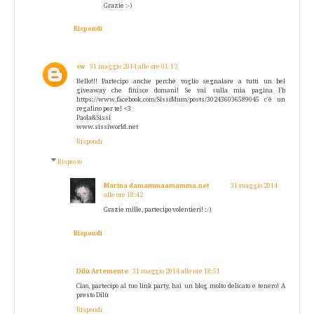
Grazie :-)
Rispondi
sw
31 maggio 2014 alle ore 01:12
Bello!!! Partecipo anche perchè voglio segnalare a tutti un bel
giveaway che finisce domani! Se vai sulla mia pagina Fb
https://www.facebook.com/SissiMum/posts/302436036589045 c'è un
regalino per te! <3
Paola&Sissi
www.sissiworld.net
Rispondi
Risposte
Marina damammaamamma.net
31 maggio 2014
alle ore 18:42
Grazie mille, partecipo volentieri! :-)
Rispondi
Dilù Artemente
31 maggio 2014 alle ore 18:51
Ciao, partecipo al tuo link party, hai un blog molto delicato e tenero! A
presto Dilù
Rispondi