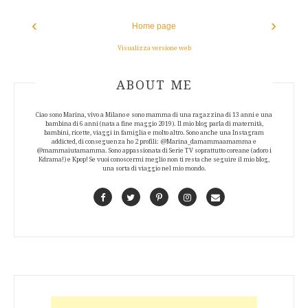
‹
›
Home page
Visualizza versione web
ABOUT AUTHOR
ABOUT ME
Ciao sono Marina, vivo a Milano e sono mamma di una ragazzina di 13 anni e una
bambina di 6 anni (nata a fine maggio 2019). Il mio blog parla di maternità,
bambini, ricette, viaggi in famiglia e molto altro. Sono anche una Instagram
addicted, di conseguenza ho 2 profili: @Marina_damammaamamma e
@mammaiutamamma. Sono appassionata di Serie TV soprattutto coreane (adoro i
Kdrama!) e Kpop! Se vuoi conoscermi meglio non ti resta che seguire il mio blog,
una sorta di viaggio nel mio mondo.
Facebook
Twitter
Pinterest
Instagram
Contact