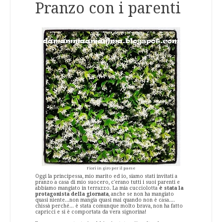
Pranzo con i parenti
Fiori in giro per il paese
Oggi la principessa, mio marito ed io, siamo stati invitati a
pranzo a casa di mio suocero, c'erano tutti i suoi parenti e
abbiamo mangiato in terrazzo. La mia cucciolotta
è stata la
protagonista della giornata
, anche se non ha mangiato
quasi niente...non mangia quasi mai quando non è casa....
chissà perché... è stata comunque molto brava, non ha fatto
capricci e si è comportata da vera signorina!