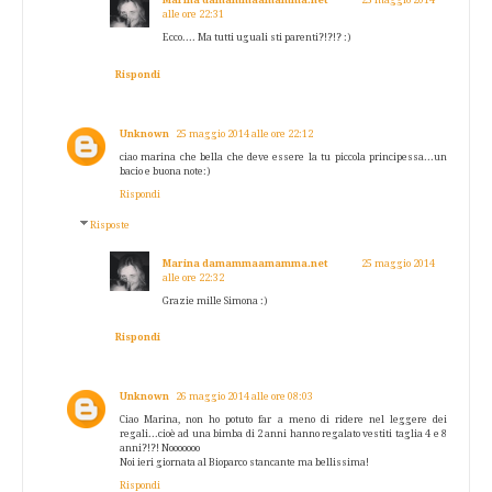
Marina damammaamamma.net
25 maggio 2014
alle ore 22:31
Ecco.... Ma tutti uguali sti parenti?!?!? :)
Rispondi
Unknown
25 maggio 2014 alle ore 22:12
ciao marina che bella che deve essere la tu piccola principessa...un
bacio e buona note:)
Rispondi
Risposte
Marina damammaamamma.net
25 maggio 2014
alle ore 22:32
Grazie mille Simona :)
Rispondi
Unknown
26 maggio 2014 alle ore 08:03
Ciao Marina, non ho potuto far a meno di ridere nel leggere dei
regali...cioè ad una bimba di 2 anni hanno regalato vestiti taglia 4 e 8
anni?!?! Nooooooo
Noi ieri giornata al Bioparco stancante ma bellissima!
Rispondi