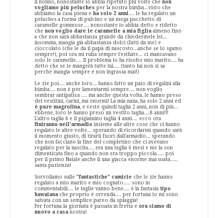
Il nonno, nonostante io abbia ripetuto più volte che
non
vogliamo più peluches
per la nostra bimba...visto che
abbiamo la casa piena e
ha solo 2 anni
.... le ha regalato un
peluches a forma di pulcino e un mega pacchetto di
caramelle gommose.... nonostante io abbia detto e ridetto
che
non voglio dare le caramelle a mia figlia
almeno fino
a che non sarà abbastanza grande da chiedermele lei...
insomma, mangia già abbastanza dolci (fatti da me) e
cioccolato (che le da il papà di nascosto...anche se lo sgamo
sempre!), poi ora mi ruba sempre l'esthate... ci mancavano
solo le caramelle.... Il problema lo ha risolto mio marito.... ha
detto che se le mangerà tutte lui.... (tanto lui non si sa
perché mangia sempre e non ingrassa mai!)
Le zie poi.... anche loro... hanno fatto un paio di regalini alla
bimba.... non è per lamentarmi sempre.... non voglio
sembrar antipatica .... ma anche questa volta, le hanno preso
dei vestitini, carini, ma enormi! La mia nana, ha solo 2 anni ed
è pure magrolina
, e veste quindi taglia 2 anni, non di più...
ebbene, loro le hanno preso un vestito taglia....8 anni!!!
L'altro taglia 4 e il pigiamino taglia 4 anni.... ecco ora
finiranno nell'armadio
insieme alle altre cose che ci hanno
regalato le altre volte... sperando di ricordarmi quando sarà
il momento giusto, di tirarli fuori dall'armadio... sperando
che non facciano la fine del completino che ci avevano
regalato per la nascita.... era una taglia 6 mesi e me la son
dimenticata fino a quando non era troppo piccola..... poi
per il primo Natale anche lì una giacca enorme mai usata.....
santa pazienza!
Sorvoliamo sulle
"fantastiche" camicie
che le zie hanno
regalato a mio marito e mio cognato..... sono in
commentabili.... le taglie vanno bene.... è la fantasia
tipo
hawaiana
che proprio è orrenda.... per fortuna io mi sono
salvata con un semplice pareo da spiaggia!
Per fortuna la giornata è passata in fretta e
ora siamo di
nuovo a casa
nostra!