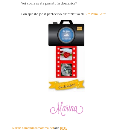
Voi come avete passato la domenica?
Con questo post partecipo all'iniziativa di
Bim Bum Beta
:
Marina damammaamamma.net
alle
18:15