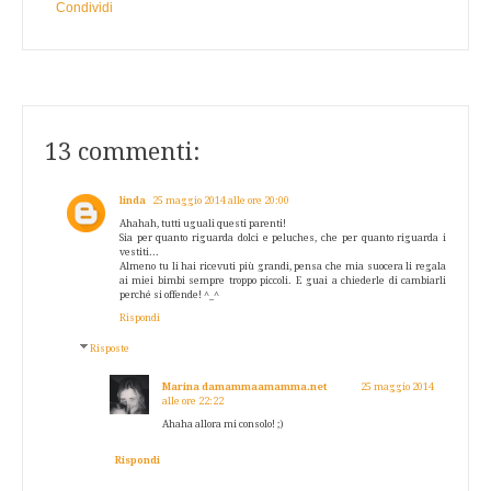
Condividi
13 commenti:
linda
25 maggio 2014 alle ore 20:00
Ahahah, tutti uguali questi parenti!
Sia per quanto riguarda dolci e peluches, che per quanto riguarda i
vestiti...
Almeno tu li hai ricevuti più grandi, pensa che mia suocera li regala
ai miei bimbi sempre troppo piccoli. E guai a chiederle di cambiarli
perché si offende! ^_^
Rispondi
Risposte
Marina damammaamamma.net
25 maggio 2014
alle ore 22:22
Ahaha allora mi consolo! ;)
Rispondi