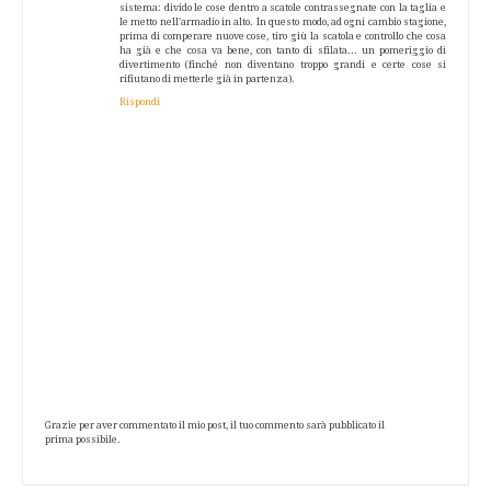
sistema: divido le cose dentro a scatole contrassegnate con la taglia e
le metto nell'armadio in alto. In questo modo, ad ogni cambio stagione,
prima di comperare nuove cose, tiro giù la scatola e controllo che cosa
ha già e che cosa va bene, con tanto di sfilata... un pomeriggio di
divertimento (finché non diventano troppo grandi e certe cose si
rifiutano di metterle già in partenza).
Rispondi
Grazie per aver commentato il mio post, il tuo commento sarà pubblicato il
prima possibile.