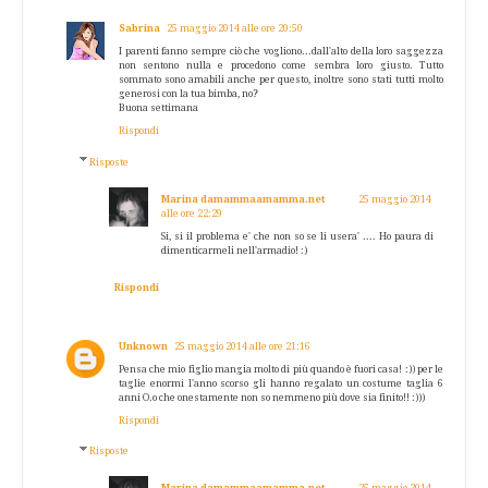
Sabrina
25 maggio 2014 alle ore 20:50
I parenti fanno sempre ciò che vogliono...dall'alto della loro saggezza
non sentono nulla e procedono come sembra loro giusto. Tutto
sommato sono amabili anche per questo, inoltre sono stati tutti molto
generosi con la tua bimba, no?
Buona settimana
Rispondi
Risposte
Marina damammaamamma.net
25 maggio 2014
alle ore 22:29
Si, si il problema e' che non so se li usera' .... Ho paura di
dimenticarmeli nell'armadio! :)
Rispondi
Unknown
25 maggio 2014 alle ore 21:16
Pensa che mio figlio mangia molto di più quando è fuori casa! :)) per le
taglie enormi l'anno scorso gli hanno regalato un costume taglia 6
anni O.o che onestamente non so nemmeno più dove sia finito!! :)))
Rispondi
Risposte