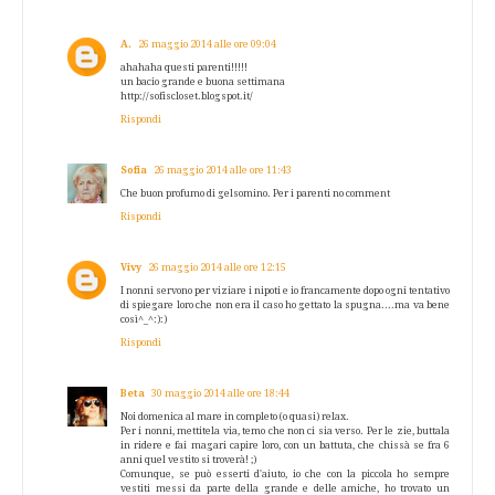
A.
26 maggio 2014 alle ore 09:04
ahahaha questi parenti!!!!!
un bacio grande e buona settimana
http://sofiscloset.blogspot.it/
Rispondi
Sofia
26 maggio 2014 alle ore 11:43
Che buon profumo di gelsomino. Per i parenti no comment
Rispondi
Vivy
26 maggio 2014 alle ore 12:15
I nonni servono per viziare i nipoti e io francamente dopo ogni tentativo
di spiegare loro che non era il caso ho gettato la spugna....ma va bene
così^_^:):)
Rispondi
Beta
30 maggio 2014 alle ore 18:44
Noi domenica al mare in completo (o quasi) relax.
Per i nonni, mettitela via, temo che non ci sia verso. Per le zie, buttala
in ridere e fai magari capire loro, con un battuta, che chissà se fra 6
anni quel vestito si troverà! ;)
Comunque, se può esserti d'aiuto, io che con la piccola ho sempre
vestiti messi da parte della grande e delle amiche, ho trovato un