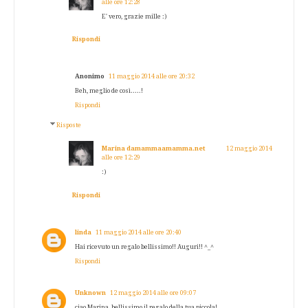
alle ore 12:28
E' vero, grazie mille :)
Rispondi
Anonimo
11 maggio 2014 alle ore 20:32
Beh, meglio de così.....!
Rispondi
Risposte
Marina damammaamamma.net
12 maggio 2014
alle ore 12:29
:)
Rispondi
linda
11 maggio 2014 alle ore 20:40
Hai ricevuto un regalo bellissimo!! Auguri!! ^_^
Rispondi
Unknown
12 maggio 2014 alle ore 09:07
ciao Marina, bellissimo il regalo della tua piccola!