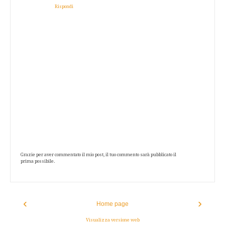
Rispondi
Grazie per aver commentato il mio post, il tuo commento sarà pubblicato il
prima possibile.
‹
›
Home page
Visualizza versione web