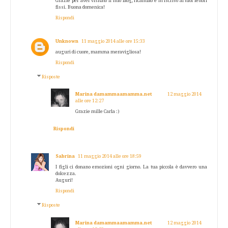
Grazie per aver visitato il mio blog, ricambio e m'iscrivo ai tuoi lettori
fissi. Buona domenica!
Rispondi
Unknown
11 maggio 2014 alle ore 15:33
auguri di cuore, mamma meravigliosa!
Rispondi
Risposte
Marina damammaamamma.net
12 maggio 2014
alle ore 12:27
Grazie mille Carla :)
Rispondi
Sabrina
11 maggio 2014 alle ore 18:59
I figli ci donano emozioni ogni giorno. La tua piccola è davvero una
dolcezza.
Auguri!
Rispondi
Risposte
Marina damammaamamma.net
12 maggio 2014