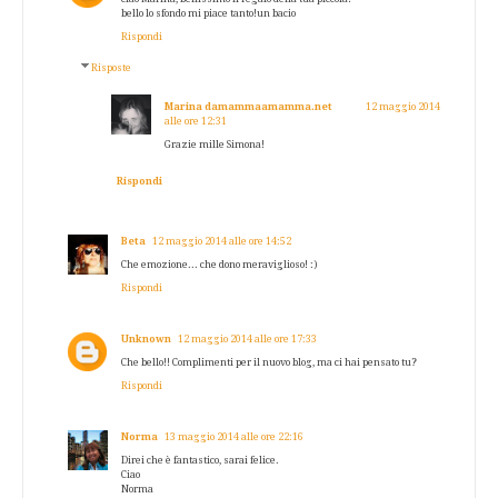
bello lo sfondo mi piace tanto!un bacio
Rispondi
Risposte
Marina damammaamamma.net
12 maggio 2014
alle ore 12:31
Grazie mille Simona!
Rispondi
Beta
12 maggio 2014 alle ore 14:52
Che emozione... che dono meraviglioso! :)
Rispondi
Unknown
12 maggio 2014 alle ore 17:33
Che bello!! Complimenti per il nuovo blog, ma ci hai pensato tu?
Rispondi
Norma
13 maggio 2014 alle ore 22:16
Direi che è fantastico, sarai felice.
Ciao
Norma