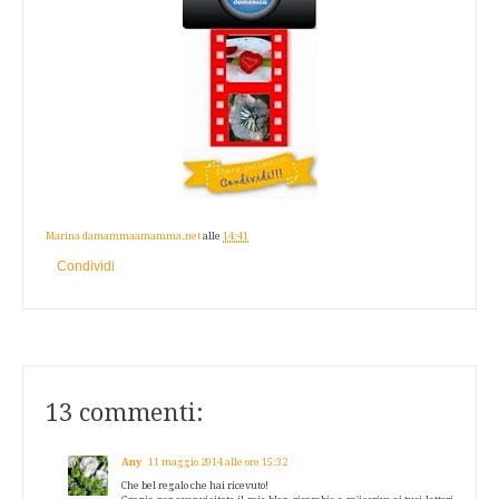
Marina damammaamamma.net
alle
14:41
Condividi
13 commenti:
Any
11 maggio 2014 alle ore 15:32
Che bel regalo che hai ricevuto!