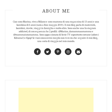
ABOUT AUTHOR
ABOUT ME
Ciao sono Marina, vivo a Milano e sono mamma di una ragazzina di 13 anni e una
bambina di 6 anni (nata a fine maggio 2019). Il mio blog parla di maternità,
bambini, ricette, viaggi in famiglia e molto altro. Sono anche una Instagram
addicted, di conseguenza ho 2 profili: @Marina_damammaamamma e
@mammaiutamamma. Sono appassionata di Serie TV soprattutto coreane (adoro i
Kdrama!) e Kpop! Se vuoi conoscermi meglio non ti resta che seguire il mio blog,
una sorta di viaggio nel mio mondo.
Facebook
Twitter
Pinterest
Instagram
Contact