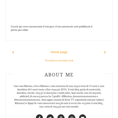
Grazie per aver commentato il mio post, il tuo commento sarà pubblicato il
prima possibile.
‹
›
Home page
Visualizza versione web
ABOUT AUTHOR
ABOUT ME
Ciao sono Marina, vivo a Milano e sono mamma di una ragazzina di 13 anni e una
bambina di 6 anni (nata a fine maggio 2019). Il mio blog parla di maternità,
bambini, ricette, viaggi in famiglia e molto altro. Sono anche una Instagram
addicted, di conseguenza ho 2 profili: @Marina_damammaamamma e
@mammaiutamamma. Sono appassionata di Serie TV soprattutto coreane (adoro i
Kdrama!) e Kpop! Se vuoi conoscermi meglio non ti resta che seguire il mio blog,
una sorta di viaggio nel mio mondo.
Facebook
Twitter
Pinterest
Instagram
Contact