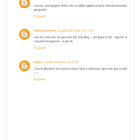
Grazie, sono proprio felice che tu abbia apprezzato la mia decorazione
pasquale!
Rispondi
barbaraetwins
8 aprile 2014 alle ore 14:40
ciao ho visto che sei passata dal mio blog....mi piace il tuo "spazio" ti
seguirò con piacere...a presto
Rispondi
linda
8 aprile 2014 alle ore 23:09
Grazie Marina!! Sei carinissima! Corro a sbirciare i post che hai scelto!
^_^
Rispondi