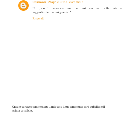
Unknown
29 aprile 2014 alle ore 16:02
Un paio li conoscevo ma non mi ero mai soffermata a
leggerli...bellissimi grazie :*
Rispondi
Grazie per aver commentato il mio post, il tuo commento sarà pubblicato il
prima possibile.