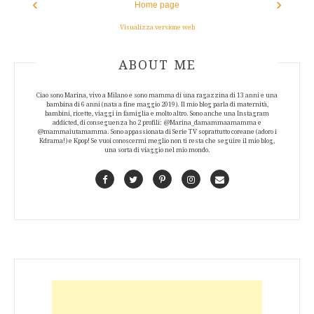
‹
›
Home page
Visualizza versione web
ABOUT AUTHOR
ABOUT ME
Ciao sono Marina, vivo a Milano e sono mamma di una ragazzina di 13 anni e una
bambina di 6 anni (nata a fine maggio 2019). Il mio blog parla di maternità,
bambini, ricette, viaggi in famiglia e molto altro. Sono anche una Instagram
addicted, di conseguenza ho 2 profili: @Marina_damammaamamma e
@mammaiutamamma. Sono appassionata di Serie TV soprattutto coreane (adoro i
Kdrama!) e Kpop! Se vuoi conoscermi meglio non ti resta che seguire il mio blog,
una sorta di viaggio nel mio mondo.
Facebook
Twitter
Pinterest
Instagram
Contact