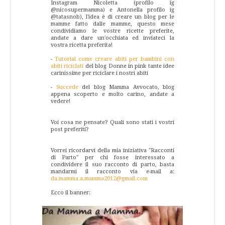
Instagram Nicoletta (profilo ig
@nicosupermamma) e Antonella profilo ig
@tatasnob), l'idea è di creare un blog per le
mamme fatto dalle mamme, questo mese
condividiamo le vostre ricette preferite,
andate a dare un'occhiata ed inviateci la
vostra ricetta preferita!
-
Tutorial come creare abiti per bambini con
abiti riciclati
del blog Donne in pink tante idee
carinissime per riciclare i nostri abiti
-
Succede
del blog Mamma Avvocato, blog
appena scoperto e molto carino, andate a
vedere!
Voi cosa ne pensate? Quali sono stati i vostri
post preferiti?
Vorrei ricordarvi della mia iniziativa "Racconti
di Parto" per chi fosse interessato a
condividere il suo racconto di parto, basta
mandarmi il racconto via e-mail a:
da.mamma.a.mamma2012@gmail.com
Ecco il banner: