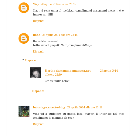
Vivy
28 aprile 2014 alle ore 20:37
Ciao mi sono unita al tuo blog...complimenti argomenti molto..molto
interessanti!!!!
Rispondi
linda
28 aprile 2014 alle ore 22:16
Brava Marinaaaaa!!
bellissimo il progetto Mam, complimenti!! ^_^
Rispondi
Risposte
Marina damammaamamma.net
28 aprile 2014
alle ore 22:39
Grazie mille Koko :)
Rispondi
bricolage.ricette-blog
28 aprile 2014 alle ore 23:18
vado poi a curiosare su questi blog, magari li inserisco nel mio
censimento di mamme blogger
Rispondi