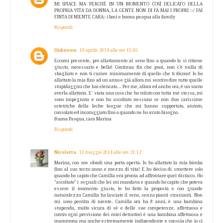
MI SPIACE MA PERCHÉ IN UN MOMENTO COSÌ DELICATO DELLA
PROPRIA VITA DA DONNA, LA GENTE NON DI FA MAI I PROPRI :-/ FAI
FINTA DI NIENTE CARA:-) baci e buona pasqua alla family
Rispondi
Unknown
19 aprile 2014 alle ore 15:05
Eccomi presente, pro allattamento al seno fino a quando lo si ritiene
giusto, necessario e bello! Continua fin che puoi, non c'è nulla di
sbagliato e non ti curare minimamente di quello che ti dicono! Io ho
allattato la mia fino ad un anno e già allora mi sentivo dire tutte quelle
stupidaggini che hai elencato... Per me, allora ed anche ora, è un vanto
averla allattata. E' stata una cosa che ho voluto con tutta me stessa, mi
sono impegnata e non ho ascoltato nessuno se non due carissime
ostetriche della leche league che mi hanno supportato, aiutato,
consolato ed incoraggiato fino a quando ne ho avuto bisogno.
Buona Pasqua, cara Marina
Rispondi
Nicoletta
13 maggio 2014 alle ore 21:12
Marina, con me sfondi una porta aperta. Io ho allattato la mia bimba
fino al suo terzo anno e mezzo di vita! E ho deciso di smettere solo
quando ho capito che Camilla era pronta ad affrontare quel distacco. Ho
"ascoltato" i segnali che lei mi mandava e quando ho capito che poteva
essere il momento giusto, le ho fatto la proposta e con grande
naturalezza Camilla ha lasciato il seno, senza pianti strazianti. Non
mi sono pentita di niente. Camilla ora ha 8 anni, è una bambina
stupenda, molto sicura di sè e delle sue competenze, affettuosa e
contro ogni previsione dei miei detrattori è una bambina affettuosa e
mammona ma anche estremamente indipendente e conscia che io ci