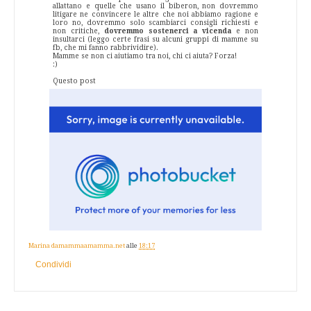
allattano e quelle che usano il biberon, non dovremmo
litigare ne convincere le altre che noi abbiamo ragione e
loro no, dovremmo solo scambiarci consigli richiesti e
non critiche,
dovremmo sostenerci a vicenda
e non
insultarci (leggo certe frasi su alcuni gruppi di mamme su
fb, che mi fanno rabbrividire).
Mamme se non ci aiutiamo tra noi, chi ci aiuta? Forza!
:)
Questo post
Marina damammaamamma.net
alle
18:17
Condividi