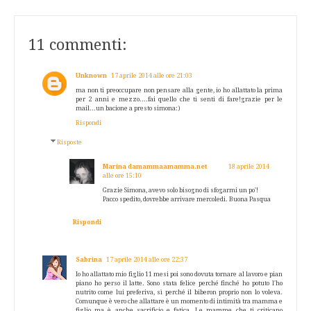
11 commenti:
Unknown
17 aprile 2014 alle ore 21:03
ma non ti preoccupare non pensare alla gente, io ho allattato la prima
per 2 anni e mezzo....fai quello che ti senti di fare!grazie per le
mail...un bacione a presto simona:)
Rispondi
Risposte
Marina damammaamamma.net
18 aprile 2014
alle ore 15:10
Grazie Simona, avevo solo bisogno di sfogarmi un po'!
Pacco spedito, dovrebbe arrivare mercoledi. Buona Pasqua
Rispondi
Sabrina
17 aprile 2014 alle ore 22:37
Io ho allattato mio figlio 11 mesi poi sono dovuta tornare al lavoro e pian
piano ho perso il latte. Sono stata felice perché finché ho potuto l'ho
nutrito come lui preferiva, sì perché il biberon proprio non lo voleva.
Comunque è vero che allattare è un momento di intimità tra mamma e
figlio ma è anche sacrificio e fatica. Le mamme che ti criticano