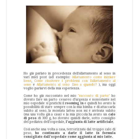
Ho già parlato in precedenza dell'allattamento al seno in
vari miei post (ad esempio:
Allattamento come iniziare
bene
,
Come risolvere i problemi con l'allattamento al
seno
e
Allattamento al seno fino a quando?
), ma oggi
voglio parlarvi della mia esperienza.
Come ho già raccontato nel mio
"racconto di parto"
ho
dovuto fare un parto cesareo d'urgenza e nonostante nel
mio ospedale si pratichi il
rooming in
e quindi ho avuto la
possibilità di stare sempre con la mia bimba e di attaccarla
subito al seno, la montata lattea non mi è arrivata subito
(ma una volta già a casa) e la mia piccola ha avuto un
calo
di peso
di 300 g, ho dovuto quindi darle, sotto consiglio
del pediatra dell'ospedale,
l'aggiunta di latte artificiale
.
Così anche una volta a casa, terrorizzata dal troppo calo di
peso,
ho continuato a darle il latte in formula
consigliato dall'ospedale come aggiunta al mio latte.