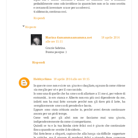
probabilmente sono solo invidiose in quanto loro non se la sono sentita
e cercano di inventare scuse per assolversi.
ti abbraccio, continua così.
Rispondi
Risposte
Marina damammaamamma.net
18 aprile 2014
alle ore 15:11
Grazie Sabrina.
Buona pasqua :)
Rispondi
HobbysSimo
18 aprile 2014 alle ore 10:15
In queste cose non esiste un giusto o sbagliato, ognuno fa come ritiene
sia meglio per sé e per il suo cucciolo.
Io sono una di quelle che ha smesso di allattare a 11 mesi, per volere di
entrambi.. io ero stanca e Alberto non era più così dipendente da me,
infatti non ha mai fatto scenate perché non gli davo più il latte, ha
semplicemente smesso di prenderlo e basta.
Eppure sono stata criticata anche io, perché avrei dovuto continuare
ancora per un pò di tempo.
Come vedi per gli altri non ne facciamo mai una giusta,
indipendentemente da come ci comportiamo.
Quindi se tu e la tua bimba siete felici così è giusto che continuiate
fino a quando ne sentite il desiderio..
Hai fatto bene a sfogarti, capisco che alla lunga sia difficile sopportare
le critiche, ma il piacere di rendervi felici a vicenda deve superare