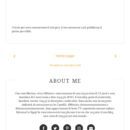
Grazie per aver commentato il mio post, il tuo commento sarà pubblicato il
prima possibile.
‹
›
Home page
Visualizza versione web
ABOUT AUTHOR
ABOUT ME
Ciao sono Marina, vivo a Milano e sono mamma di una ragazzina di 13 anni e una
bambina di 6 anni (nata a fine maggio 2019). Il mio blog parla di maternità,
bambini, ricette, viaggi in famiglia e molto altro. Sono anche una Instagram
addicted, di conseguenza ho 2 profili: @Marina_damammaamamma e
@mammaiutamamma. Sono appassionata di Serie TV soprattutto coreane (adoro i
Kdrama!) e Kpop! Se vuoi conoscermi meglio non ti resta che seguire il mio blog,
una sorta di viaggio nel mio mondo.
Facebook
Twitter
Pinterest
Instagram
Contact