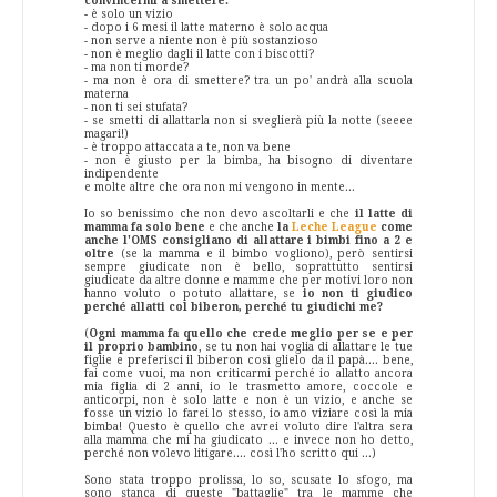
convincermi a smettere:
- è solo un vizio
- dopo i 6 mesi il latte materno è solo acqua
- non serve a niente non è più sostanzioso
- non è meglio dagli il latte con i biscotti?
- ma non ti morde?
- ma non è ora di smettere? tra un po' andrà alla scuola
materna
- non ti sei stufata?
- se smetti di allattarla non si sveglierà più la notte (seeee
magari!)
- è troppo attaccata a te, non va bene
- non è giusto per la bimba, ha bisogno di diventare
indipendente
e molte altre che ora non mi vengono in mente...
Io so benissimo che non devo ascoltarli e che
il latte di
mamma fa solo bene
e che anche
la
Leche League
come
anche l'OMS consigliano di allattare i bimbi fino a 2 e
oltre
(se la mamma e il bimbo vogliono), però sentirsi
sempre giudicate non è bello, soprattutto sentirsi
giudicate da altre donne e mamme che per motivi loro non
hanno voluto o potuto allattare, se
io non ti giudico
perché allatti col biberon, perché tu giudichi me?
(
Ogni mamma fa quello che crede meglio per se e per
il proprio bambino
, se tu non hai voglia di allattare le tue
figlie e preferisci il biberon così glielo da il papà.... bene,
fai come vuoi, ma non criticarmi perché io allatto ancora
mia figlia di 2 anni, io le trasmetto amore, coccole e
anticorpi, non è solo latte e non è un vizio, e anche se
fosse un vizio lo farei lo stesso, io amo viziare così la mia
bimba! Questo è quello che avrei voluto dire l'altra sera
alla mamma che mi ha giudicato ... e invece non ho detto,
perché non volevo litigare.... così l'ho scritto qui ...)
Sono stata troppo prolissa, lo so, scusate lo sfogo, ma
sono stanca di queste "battaglie" tra le mamme che