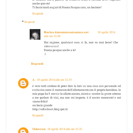
anche questo!
Ti faccio tanti auguri di Buona Pasqua cara, un bacione!
Rispondi
Risposte
Marina damammaamamma.net
18 aprile 2014
alle ore 15:08
Hai ragione, qualsiasi cosa si fa, non va mai bene! Che
stressssss!
Buona pasqua anche a te!
:)
Rispondi
A.
18 aprile 2014 alle ore 15:19
è vero tutti credono di poter dire la loro su una cosa così personale ed
esclusiva come il momento dell'allattamento con il proprio bambino. la
mia pupa ha 9 mesi e la allatto ancora, inizio a sentire la gente attorno
a me parlare di vizi, ma non mi importa. è il nostro momento! e noi
siamo felici!
un bacio grande
http://sofiscloset.blogspot.it/
Rispondi
Unknown
18 aprile 2014 alle ore 15:35