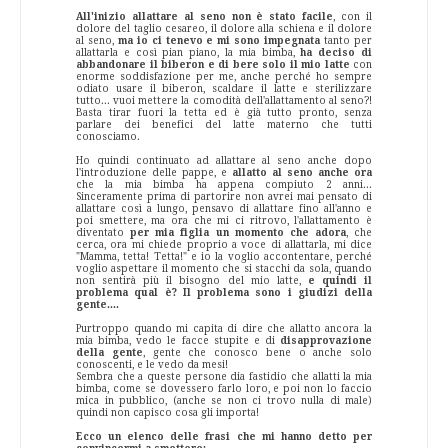
All'inizio allattare al seno non è stato facile
, con il
dolore del taglio cesareo, il dolore alla schiena e il dolore
al seno,
ma io ci tenevo e mi sono impegnata
tanto per
allattarla e così pian piano, la mia bimba,
ha deciso di
abbandonare il biberon e di bere solo il mio latte
con
enorme soddisfazione per me, anche perché ho sempre
odiato usare il biberon, scaldare il latte e sterilizzare
tutto... vuoi mettere la comodità dell'allattamento al seno?!
Basta tirar fuori la tetta ed è già tutto pronto, senza
parlare dei benefici del latte materno che tutti
conosciamo.
Ho quindi continuato ad allattare al seno anche dopo
l'introduzione delle pappe, e
allatto al seno anche ora
che la mia bimba ha appena compiuto 2 anni...
Sinceramente prima di partorire non avrei mai pensato di
allattare così a lungo, pensavo di allattare fino all'anno e
poi smettere, ma ora che mi ci ritrovo, l'allattamento è
diventato
per mia figlia un momento che adora
, che
cerca, ora mi chiede proprio a voce di allattarla, mi dice
"Mamma, tetta! Tetta!" e io la voglio accontentare, perché
voglio aspettare il momento che si stacchi da sola, quando
non sentirà più il bisogno del mio latte,
e quindi il
problema qual è? Il problema sono i giudizi della
gente....
Purtroppo quando mi capita di dire che allatto ancora la
mia bimba, vedo le facce stupite e di
disapprovazione
della gente
, gente che conosco bene o anche solo
conoscenti, e le vedo da mesi!
Sembra che a queste persone dia fastidio che allatti la mia
bimba, come se dovessero farlo loro, e poi non lo faccio
mica in pubblico, (anche se non ci trovo nulla di male)
quindi non capisco cosa gli importa!
Ecco un elenco delle frasi che mi hanno detto per