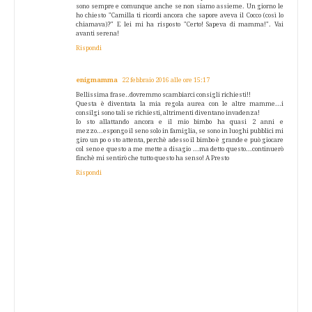
sono sempre e comunque anche se non siamo assieme. Un giorno le
ho chiesto "Camilla ti ricordi ancora che sapore aveva il Cocco (così lo
chiamava)?" E lei mi ha risposto "Certo! Sapeva di mamma!". Vai
avanti serena!
Rispondi
enigmamma
22 febbraio 2016 alle ore 15:17
Bellissima frase..dovremmo scambiarci consigli richiesti!!
Questa è diventata la mia regola aurea con le altre mamme...i
consilgi sono tali se richiesti, altrimenti diventano invadenza!
Io sto allattando ancora e il mio bimbo ha quasi 2 anni e
mezzo...espongo il seno solo in famiglia, se sono in luoghi pubblici mi
giro un po o sto attenta, perchè adesso il bimbo è grande e può giocare
col seno e questo a me mette a disagio ...ma detto questo...continuerò
finchè mi sentirò che tutto questo ha senso! A Presto
Rispondi