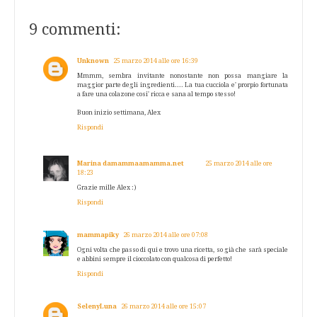
9 commenti:
Unknown
25 marzo 2014 alle ore 16:39
Mmmm, sembra invitante nonostante non possa mangiare la
maggior parte degli ingredienti.... La tua cucciola e' prorpio fortunata
a fare una colazone cosi' ricca e sana al tempo stesso!
Buon inizio settimana, Alex
Rispondi
Marina damammaamamma.net
25 marzo 2014 alle ore
18:23
Grazie mille Alex :)
Rispondi
mammapiky
26 marzo 2014 alle ore 07:08
Ogni volta che passo di qui e trovo una ricetta, so già che sarà speciale
e abbini sempre il cioccolato con qualcosa di perfetto!
Rispondi
SelenyLuna
26 marzo 2014 alle ore 15:07