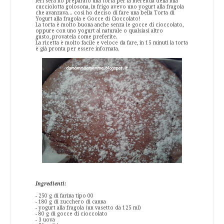
Ieri sera ho preparato una torta per la merenda della mia
cucciolotta golosona, in frigo avevo uno yogurt alla fragola
che avanzava... così ho deciso di fare una bella Torta di
Yogurt alla fragola e Gocce di Cioccolato!
La torta è molto buona anche senza le gocce di cioccolato,
oppure con uno yogurt al naturale o qualsiasi altro
gusto, provatela come preferite.
La ricetta è molto facile e veloce da fare, in 15 minuti la torta
è già pronta per essere infornata.
Ingredienti:
- 250 g di farina tipo 00
- 180 g di zucchero di canna
- yogurt alla fragola (un vasetto da 125 ml)
- 80 g di gocce di cioccolato
- 3 uova