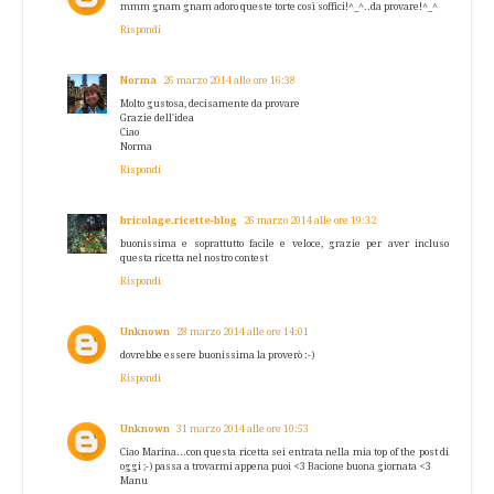
mmm gnam gnam adoro queste torte così soffici!^_^..da provare!^_^
Rispondi
Norma
26 marzo 2014 alle ore 16:38
Molto gustosa, decisamente da provare
Grazie dell'idea
Ciao
Norma
Rispondi
bricolage.ricette-blog
26 marzo 2014 alle ore 19:32
buonissima e soprattutto facile e veloce, grazie per aver incluso
questa ricetta nel nostro contest
Rispondi
Unknown
28 marzo 2014 alle ore 14:01
dovrebbe essere buonissima la proverò :-)
Rispondi
Unknown
31 marzo 2014 alle ore 10:53
Ciao Marina...con questa ricetta sei entrata nella mia top of the post di
oggi ;-) passa a trovarmi appena puoi <3 Bacione buona giornata <3
Manu