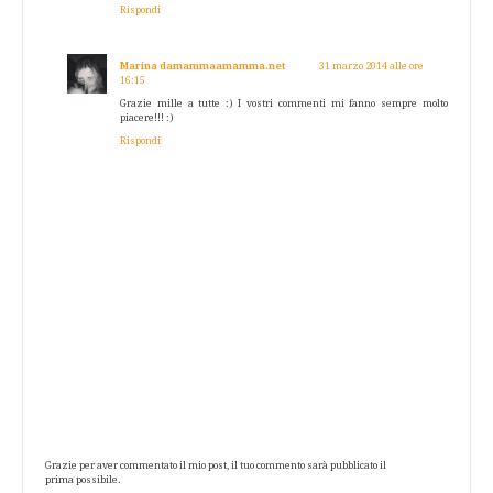
Rispondi
Marina damammaamamma.net
31 marzo 2014 alle ore
16:15
Grazie mille a tutte :) I vostri commenti mi fanno sempre molto
piacere!!! :)
Rispondi
Grazie per aver commentato il mio post, il tuo commento sarà pubblicato il
prima possibile.