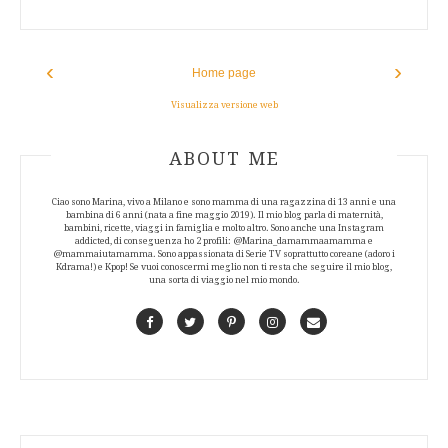
‹
›
Home page
Visualizza versione web
ABOUT AUTHOR
ABOUT ME
Ciao sono Marina, vivo a Milano e sono mamma di una ragazzina di 13 anni e una
bambina di 6 anni (nata a fine maggio 2019). Il mio blog parla di maternità,
bambini, ricette, viaggi in famiglia e molto altro. Sono anche una Instagram
addicted, di conseguenza ho 2 profili: @Marina_damammaamamma e
@mammaiutamamma. Sono appassionata di Serie TV soprattutto coreane (adoro i
Kdrama!) e Kpop! Se vuoi conoscermi meglio non ti resta che seguire il mio blog,
una sorta di viaggio nel mio mondo.
Facebook
Twitter
Pinterest
Instagram
Contact