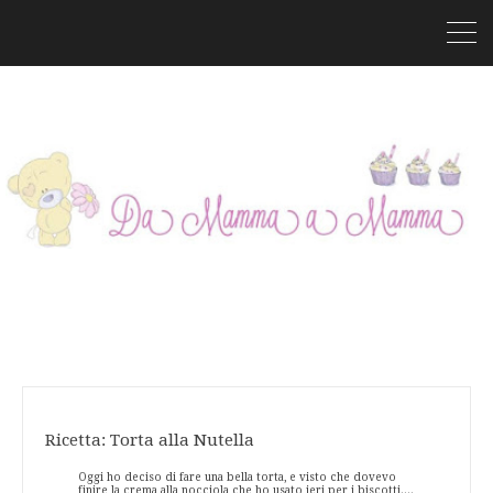
Ricetta: Torta alla Nutella
Oggi ho deciso di fare una bella torta, e visto che dovevo
finire la crema alla nocciola che ho usato ieri per i biscotti....