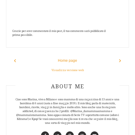
Grazie per aver commentato il mio post, il tuo commento sarà pubblicato il
prima possibile.
‹
›
Home page
Visualizza versione web
ABOUT AUTHOR
ABOUT ME
Ciao sono Marina, vivo a Milano e sono mamma di una ragazzina di 13 anni e una
bambina di 6 anni (nata a fine maggio 2019). Il mio blog parla di maternità,
bambini, ricette, viaggi in famiglia e molto altro. Sono anche una Instagram
addicted, di conseguenza ho 2 profili: @Marina_damammaamamma e
@mammaiutamamma. Sono appassionata di Serie TV soprattutto coreane (adoro i
Kdrama!) e Kpop! Se vuoi conoscermi meglio non ti resta che seguire il mio blog,
una sorta di viaggio nel mio mondo.
Facebook
Twitter
Pinterest
Instagram
Contact