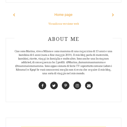
‹
›
Home page
Visualizza versione web
ABOUT AUTHOR
ABOUT ME
Ciao sono Marina, vivo a Milano e sono mamma di una ragazzina di 13 anni e una
bambina di 6 anni (nata a fine maggio 2019). Il mio blog parla di maternità,
bambini, ricette, viaggi in famiglia e molto altro. Sono anche una Instagram
addicted, di conseguenza ho 2 profili: @Marina_damammaamamma e
@mammaiutamamma. Sono appassionata di Serie TV soprattutto coreane (adoro i
Kdrama!) e Kpop! Se vuoi conoscermi meglio non ti resta che seguire il mio blog,
una sorta di viaggio nel mio mondo.
Facebook
Twitter
Pinterest
Instagram
Contact