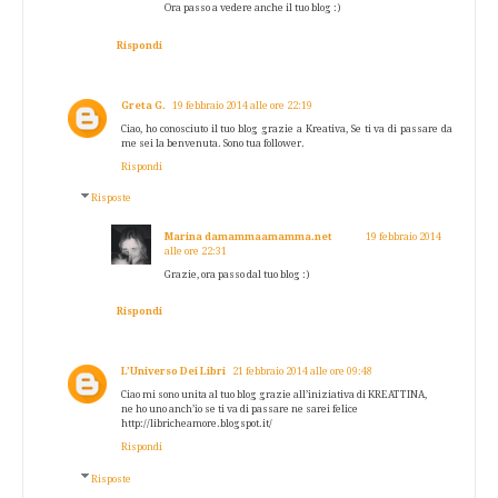
Ora passo a vedere anche il tuo blog :)
Rispondi
Greta G.
19 febbraio 2014 alle ore 22:19
Ciao, ho conosciuto il tuo blog grazie a Kreativa, Se ti va di passare da
me sei la benvenuta. Sono tua follower.
Rispondi
Risposte
Marina damammaamamma.net
19 febbraio 2014
alle ore 22:31
Grazie, ora passo dal tuo blog :)
Rispondi
L’Universo Dei Libri
21 febbraio 2014 alle ore 09:48
Ciao mi sono unita al tuo blog grazie all’iniziativa di KREATTINA,
ne ho uno anch’io se ti va di passare ne sarei felice
http://libricheamore.blogspot.it/
Rispondi
Risposte