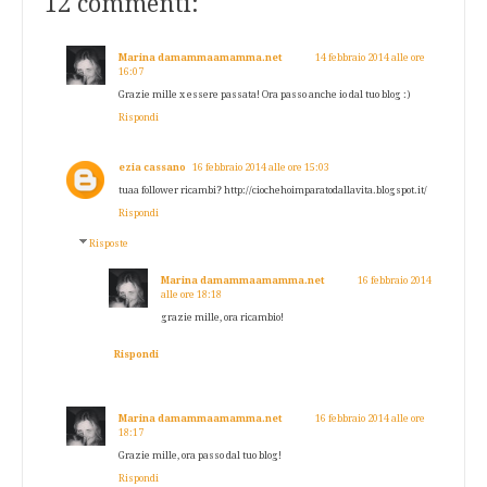
12 commenti:
Marina damammaamamma.net
14 febbraio 2014 alle ore
16:07
Grazie mille x essere passata! Ora passo anche io dal tuo blog :)
Rispondi
ezia cassano
16 febbraio 2014 alle ore 15:03
tuaa follower ricambi? http://ciochehoimparatodallavita.blogspot.it/
Rispondi
Risposte
Marina damammaamamma.net
16 febbraio 2014
alle ore 18:18
grazie mille, ora ricambio!
Rispondi
Marina damammaamamma.net
16 febbraio 2014 alle ore
18:17
Grazie mille, ora passo dal tuo blog!
Rispondi