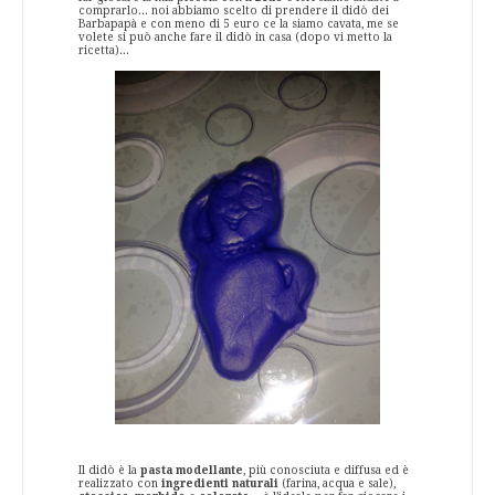
comprarlo... noi abbiamo scelto di prendere il didò dei
Barbapapà e con meno di 5 euro ce la siamo cavata, me se
volete si può anche fare il didò in casa (dopo vi metto la
ricetta)...
Il didò è la
pasta modellante
, più conosciuta e diffusa ed è
realizzato con
ingredienti naturali
(farina, acqua e sale),