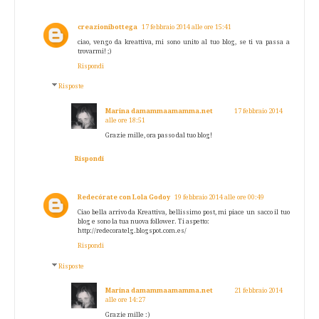
creazionibottega
17 febbraio 2014 alle ore 15:41
ciao, vengo da kreattiva, mi sono unito al tuo blog, se ti va passa a
trovarmi! ;)
Rispondi
Risposte
Marina damammaamamma.net
17 febbraio 2014
alle ore 18:51
Grazie mille, ora passo dal tuo blog!
Rispondi
Redecórate con Lola Godoy
19 febbraio 2014 alle ore 00:49
Ciao bella arrivo da Kreattiva, bellissimo post, mi piace un sacco il tuo
blog e sono la tua nuova follower. Ti aspetto:
http://redecoratelg.blogspot.com.es/
Rispondi
Risposte
Marina damammaamamma.net
21 febbraio 2014
alle ore 14:27
Grazie mille :)