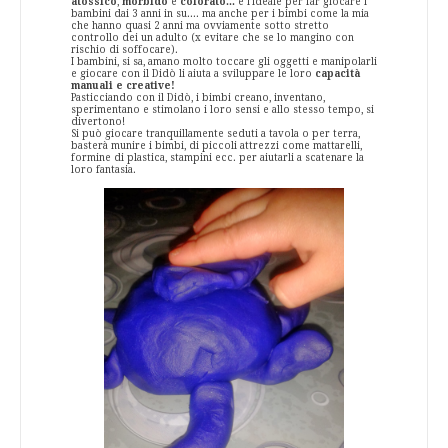
atossico
,
morbido
e
colorato...
è l’ideale per
far giocare i
bambini
dai 3 anni in su.... ma anche per i bimbi come la mia
che hanno quasi 2 anni ma ovviamente sotto stretto
controllo dei un adulto (x evitare che se lo mangino con
rischio di soffocare).
I bambini, si sa, amano molto toccare gli oggetti e manipolarli
e giocare con il Didò li aiuta a sviluppare le loro
capacità
manuali e creative!
Pasticciando con il Didò, i bimbi creano, inventano,
sperimentano e stimolano i loro sensi e allo stesso tempo, si
divertono!
Si può giocare tranquillamente seduti a tavola o per terra,
basterà munire i bimbi, di piccoli attrezzi come mattarelli,
formine di plastica, stampini ecc. per aiutarli a scatenare la
loro fantasia.