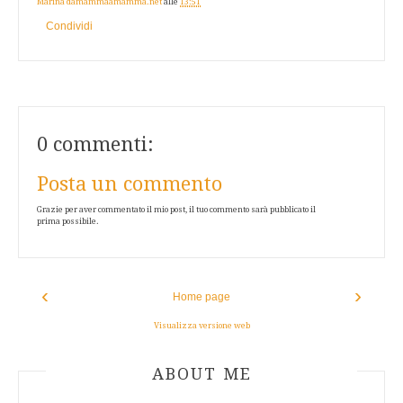
Marina damammaamamma.net
alle
13:51
Condividi
0 commenti:
Posta un commento
Grazie per aver commentato il mio post, il tuo commento sarà pubblicato il
prima possibile.
‹
›
Home page
Visualizza versione web
ABOUT AUTHOR
ABOUT ME