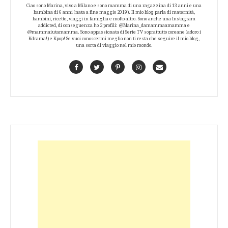
Ciao sono Marina, vivo a Milano e sono mamma di una ragazzina di 13 anni e una
bambina di 6 anni (nata a fine maggio 2019). Il mio blog parla di maternità,
bambini, ricette, viaggi in famiglia e molto altro. Sono anche una Instagram
addicted, di conseguenza ho 2 profili: @Marina_damammaamamma e
@mammaiutamamma. Sono appassionata di Serie TV soprattutto coreane (adoro i
Kdrama!) e Kpop! Se vuoi conoscermi meglio non ti resta che seguire il mio blog,
una sorta di viaggio nel mio mondo.
Facebook
Twitter
Pinterest
Instagram
Contact