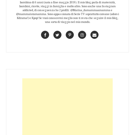
bambina di 6 anni (nata a fine maggio 2019). Il mio blog parla di maternità,
bambini, ricette, viaggi in famiglia e molto altro. Sono anche una Instagram
addicted, di conseguenza ho 2 profili: @Marina_damammaamamma e
@mammaiutamamma. Sono appassionata di Serie TV soprattutto coreane (adoro i
Kdrama!) e Kpop! Se vuoi conoscermi meglio non ti resta che seguire il mio blog,
una sorta di viaggio nel mio mondo.
Facebook
Twitter
Pinterest
Instagram
Contact