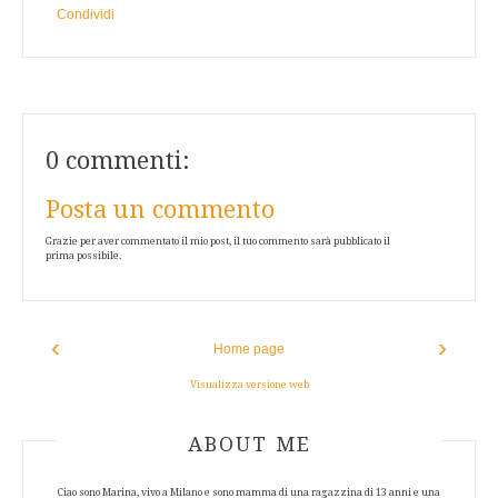
Condividi
0 commenti:
Posta un commento
Grazie per aver commentato il mio post, il tuo commento sarà pubblicato il
prima possibile.
‹
›
Home page
Visualizza versione web
ABOUT AUTHOR
ABOUT ME
Ciao sono Marina, vivo a Milano e sono mamma di una ragazzina di 13 anni e una