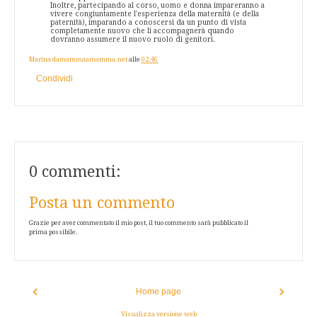
Inoltre, partecipando al corso, uomo e donna impareranno a
vivere congiuntamente l'esperienza della maternità (e della
paternità), imparando a conoscersi da un punto di vista
completamente nuovo che li accompagnerà quando
dovranno assumere il nuovo ruolo di genitori.
Marina damammaamamma.net
alle
02:46
Condividi
0 commenti:
Posta un commento
Grazie per aver commentato il mio post, il tuo commento sarà pubblicato il
prima possibile.
‹
›
Home page
Visualizza versione web