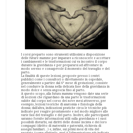
I corsi preparto sono strumenti utilissimi a disposizione
delle future mamme per imparare a riconoscere e accettare
i cambiamenti e le trasformazioni cui va incontro il corpo
durante la gravidanza e per prepararsi ad affrontare in
modo sereno e consapevole il momento del travaglio e del
parto.
La finalità di queste lezioni, proposte presso i centri
pubblici come i consultori o dir
ettamente in ospedale,
generalmente a partire dal 6° mese di gestazione, consiste
nel condurre la donna nella delicata fase della gravidanza in
modo dolce e senza angoscia fino al parto.
A questo scopo, alla futura mamma vengono date una serie
di nozioni che riguardano da una parte le trasformazioni
subite dal corpo nel corso dei nove mesi attraverso, per
esempio, lezioni teoriche di anatomia e fisiologia della
donna; dall'altra, indicazioni pratiche circa le tecniche più
indicate per reagire prontamente e nel modo migliore alle
varie fasi del travaglio e del parto. Inoltre, alle partecipanti
saranno fornite informazioni utili sulla gravidanza e i suoi
possibili disturbi, sui diritti delle donne incinta e dei loro
compagni (diritto di maternità e paternità, richiesta di
assegni familiari…) e, infine, sui primi mesi di vita del
neonato (come allattarlo, qual è l'alimentazione più indicata