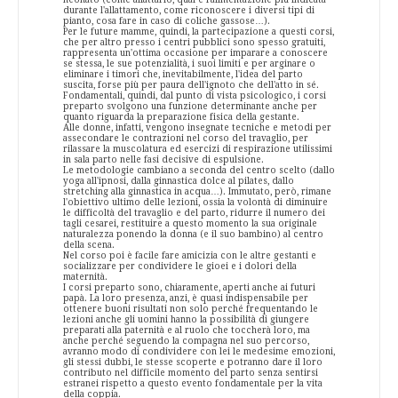
durante l'allattamento, come riconoscere i diversi tipi di
pianto, cosa fare in caso di coliche gassose…).
Per le future mamme, quindi, la partecipazione a questi corsi,
che per altro presso i centri pubblici sono spesso gratuiti,
rappresenta un'ottima occasione per imparare a conoscere
se stessa, le sue potenzialità, i suoi limiti e per arginare o
eliminare i timori che, inevitabilmente, l'idea del parto
suscita, forse più per paura dell'ignoto che dell'atto in sé.
Fondamentali, quindi, dal punto di vista psicologico, i corsi
preparto svolgono una funzione determinante anche per
quanto riguarda la preparazione fisica della gestante.
Alle donne, infatti, vengono insegnate tecniche e metodi per
assecondare le contrazioni nel corso del travaglio, per
rilassare la muscolatura ed esercizi di respirazione utilissimi
in sala parto nelle fasi decisive di espulsione.
Le metodologie cambiano a seconda del centro scelto (dallo
yoga all'ipnosi, dalla ginnastica dolce al pilates, dallo
stretching alla ginnastica in acqua…). Immutato, però, rimane
l'obiettivo ultimo delle lezioni, ossia la volontà di diminuire
le difficoltà del travaglio e del parto, ridurre il numero dei
tagli cesarei, restituire a questo momento la sua originale
naturalezza ponendo la donna (e il suo bambino) al centro
della scena.
Nel corso poi è facile fare amicizia con le altre gestanti e
socializzare per condividere le gioei e i dolori della
maternità.
I corsi preparto sono, chiaramente, aperti anche ai futuri
papà. La loro presenza, anzi, è quasi indispensabile per
ottenere buoni risultati non solo perché frequentando le
lezioni anche gli uomini hanno la possibilità di giungere
preparati alla paternità e al ruolo che toccherà loro, ma
anche perché seguendo la compagna nel suo percorso,
avranno modo di condividere con lei le medesime emozioni,
gli stessi dubbi, le stesse scoperte e potranno dare il loro
contributo nel difficile momento del parto senza sentirsi
estranei rispetto a questo evento fondamentale per la vita
della coppia.