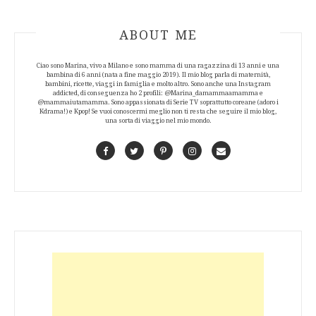
ABOUT AUTHOR
ABOUT ME
Ciao sono Marina, vivo a Milano e sono mamma di una ragazzina di 13 anni e una
bambina di 6 anni (nata a fine maggio 2019). Il mio blog parla di maternità,
bambini, ricette, viaggi in famiglia e molto altro. Sono anche una Instagram
addicted, di conseguenza ho 2 profili: @Marina_damammaamamma e
@mammaiutamamma. Sono appassionata di Serie TV soprattutto coreane (adoro i
Kdrama!) e Kpop! Se vuoi conoscermi meglio non ti resta che seguire il mio blog,
una sorta di viaggio nel mio mondo.
Facebook
Twitter
Pinterest
Instagram
Contact