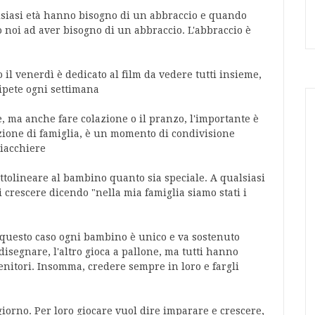
alsiasi età hanno bisogno di un abbraccio e quando
 noi ad aver bisogno di un abbraccio. L'abbraccio è
 il venerdì è dedicato al film da vedere tutti insieme,
ipete ogni settimana
e, ma anche fare colazione o il pranzo, l'importante è
izione di famiglia, è un momento di condivisione
hiacchiere
sottolineare al bambino quanto sia speciale. A qualsiasi
li crescere dicendo "nella mia famiglia siamo stati i
n questo caso ogni bambino è unico e va sostenuto
disegnare, l'altro gioca a pallone, ma tutti hanno
 genitori. Insomma, credere sempre in loro e fargli
 giorno. Per loro giocare vuol dire imparare e crescere,