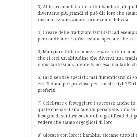
3) Abbracciamoli tanto: tutti i bambini, di qu
diventano più grandi si può dir loro che siamo
rassicurazione, amore, protezione, felicità.
4) Creare delle tradizioni familiari: ad esempio
per condividere un'occasione speciale che si r
5) Mangiare tutti insieme: cenare tutti insiem
che si crei un'abitudine che diventi una trad
importantissimo, niente tv accesa, ma tante c
6) Farli sentire speciali: mai dimenticarsi di 
età. Il dono più prezioso per i nostri figli? Far
preferiti".
7) Celebrare e festeggiare i successi: anche i
quale che sia il suo talento personale. Uno sa 
bisogno di sentirsi sostenuti e gratificati dai
vedere che siamo orgogliosi di loro
8) Giocare con loro: i bambini giocano tutto il