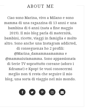
ABOUT AUTHOR
ABOUT ME
Ciao sono Marina, vivo a Milano e sono
mamma di una ragazzina di 13 anni e una
bambina di 6 anni (nata a fine maggio
2019). Il mio blog parla di maternità,
bambini, ricette, viaggi in famiglia e molto
altro. Sono anche una Instagram addicted,
di conseguenza ho 2 profili:
@Marina_damammaamamma e
@mammaiutamamma. Sono appassionata
di Serie TV soprattutto coreane (adoro i
Kdrama!) e Kpop! Se vuoi conoscermi
meglio non ti resta che seguire il mio
blog, una sorta di viaggio nel mio mondo.
F
T
P
I
C
a
w
i
n
o
c
i
n
s
n
e
t
t
t
t