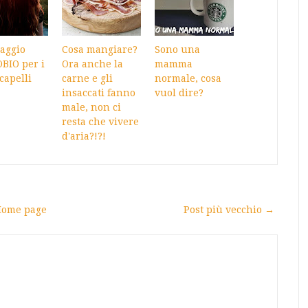
saggio
Cosa mangiare?
Sono una
OBIO per i
Ora anche la
mamma
 capelli
carne e gli
normale, cosa
insaccati fanno
vuol dire?
male, non ci
resta che vivere
d'aria?!?!
ome page
Post più vecchio →